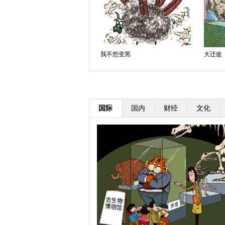
色盲
我不想变黑
大迁徙
国际
国内
财经
文化