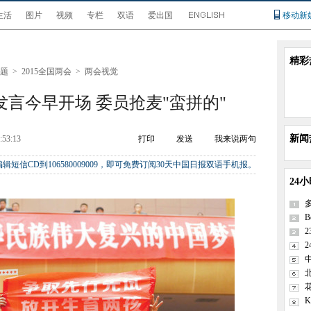
生活
图片
视频
专栏
双语
爱出国
移动新
精彩
题
>
2015全国两会
>
两会视觉
言今早开场 委员抢麦"蛮拼的"
新闻
:53:13
打印
发送
我来说两句
辑短信CD到106580009009，即可免费订阅30天中国日报双语手机报。
24
B
2
K