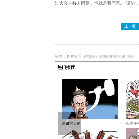
过大会主持人同意，也就是我同意。”话毕
上一页
标签：
即席发言
基层医疗
政协副主席
抢麦
两会
热门推荐
超模怀孕8月仍有腹肌
演讲的目的
心理斗