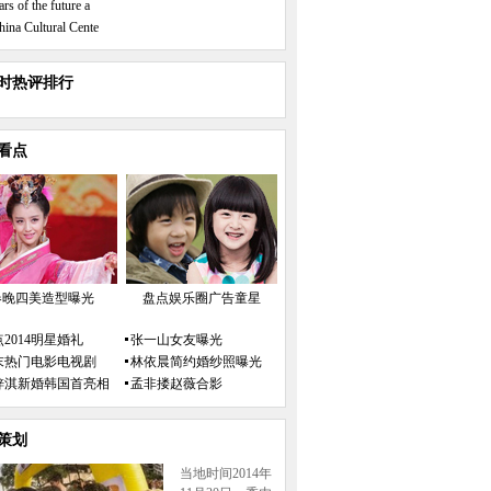
ars of the future a
hina Cultural Cente
小时热评排行
看点
春晚四美造型曝光
盘点娱乐圈广告童星
2014明星婚礼
张一山女友曝光
末热门电影电视剧
林依晨简约婚纱照曝光
梓淇新婚韩国首亮相
孟非搂赵薇合影
策划
当地时间2014年