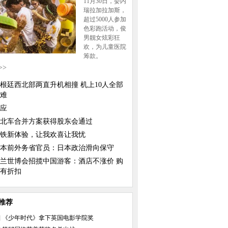
11月30日，委内
瑞拉加拉加斯，
超过5000人参加
色彩跑活动，俊
男靓女炫彩狂
欢，为儿童医院
筹款。
>>
根廷西北部两直升机相撞 机上10人全部
难
应
北车合并方案获得股东会通过
铁新体验，让我欢喜让我忧
本前外务省官员：日本政治滑向保守
兰世博会招揽中国游客：酒店不涨价 购
有折扣
推荐
和平援助
春晚彩排四大美女惊
]
《少年时代》拿下英国电影学院奖