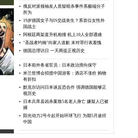
俄反对派领袖友人质疑暗杀事件系极端分子
所为
19岁德国女子与IS交战丧生？系首位女性外
国战士
阿根廷两架直升机相撞 机上10人全部遇难
“圣战者约翰”向家人道歉 未对罪行表羞愧
德国总理访日 一天两提正视历史
日本前外务省官员：日本政治滑向保守
米兰世博会招揽中国游客：酒店不涨价 购物
有折扣
默克尔访问日本谈反恐合作 强调德国能够正
视历史
日本兵库县凶杀案致5名老人身亡 嫌疑人已被
捕
阳光动力2号今起开始环球飞行 为期5月途径
中国