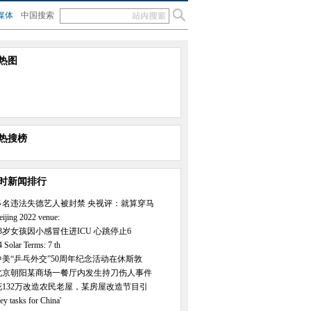
媒体
中国搜索
热图
热搜榜
小时新闻排行
多名违法失德艺人被封禁 央视评：就算穿马
eijing 2022 venue:
23岁女孩因小感冒住进ICU 心跳停止6
4 Solar Terms: 7 th
中美“乒乓外交”50周年纪念活动在休斯敦
北京朝阳某商场一餐厅内发生持刀伤人事件
花132万改造农民老屋，某房屋改造节目引
ey tasks for China'