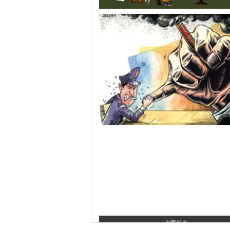
美好愿望
抗霾博弈