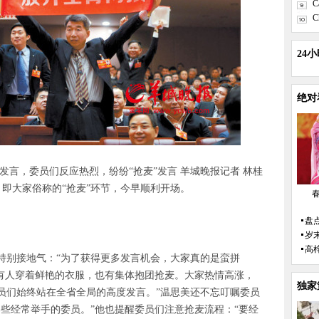
C
C
24
绝对
言，委员们反应热烈，纷纷“抢麦”发言 羊城晚报记者 林桂
，即大家俗称的“抢麦”环节，今早顺利开场。
盘点
岁
高
别接地气：“为了获得更多发言机会，大家真的是蛮拼
，有人穿着鲜艳的衣服，也有集体抱团抢麦。大家热情高涨，
独家
员们始终站在全省全局的高度发言。”温思美还不忘叮嘱委员
些经常举手的委员。”他也提醒委员们注意抢麦流程：“要经