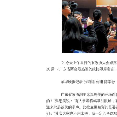
？ 今天上午举行的省政协大会即席发
炎 摄 ？广东省两会最热闹的政协即席发言
羊城晚报记者 张璐瑶 刘珊 陈学敏
广东省政协副主席温思美的开场白特
的！”温思美说：“有人拿着横幅吸引眼球
迎来此起彼伏的掌声。比抢麦更精彩的是委
们：“其实大家也不用太拼，我一定会考虑那