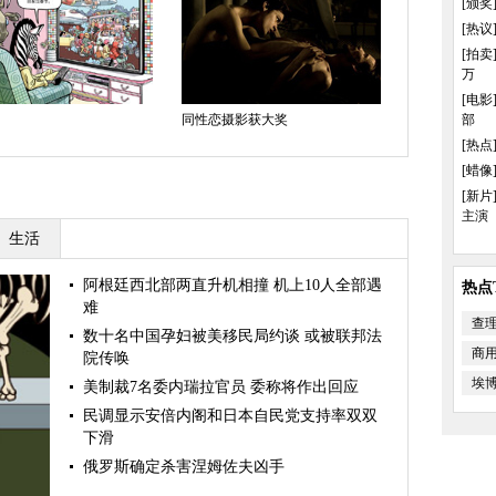
[颁奖
[热议
[拍卖
万
[电影
同性恋摄影获大奖
倒计时
部
[热点
[蜡像
[新片
主演
生活
阿根廷西北部两直升机相撞 机上10人全部遇
热点T
难
查
数十名中国孕妇被美移民局约谈 或被联邦法
商
院传唤
埃
美制裁7名委内瑞拉官员 委称将作出回应
民调显示安倍内阁和日本自民党支持率双双
下滑
俄罗斯确定杀害涅姆佐夫凶手