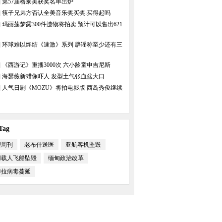
]
第57届格莱美获奖名单出炉
]
筷子兄弟方否认全美音乐奖买奖:买得起吗
]
玛丽莲梦露300件遗物将拍卖 预计可以售出621
]
环球难以终结《速激》系列 辟谣称至少还有三
希尔顿心机装抢镜红毯
变暖
]
《西游记》重播3000次 六小龄童申吉尼斯
]
海瑟薇新蜡像吓人 发型土气张血盆大口
]
人气日剧《MOZU》将拍电影版 西岛秀俊继续
ag
理周刊
老布什送医
亚航客机坠毁
用载人飞船坠毁
缅甸政治改革
博拉病毒蔓延