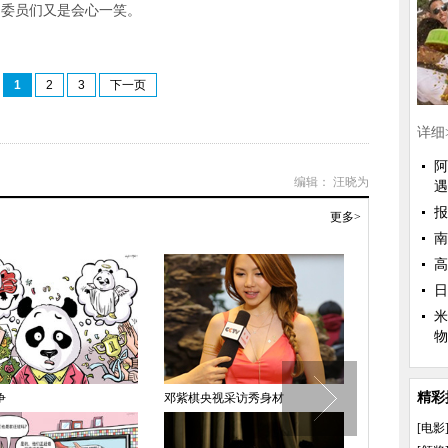
，委员们又是会心一笑。
1
2
3
下一页
详细
阿
编辑： 汪晓为
遇
报
更多>
南
高
日
米
物
精彩
争
邓紫棋央视采访秀身材
想得美
[电影