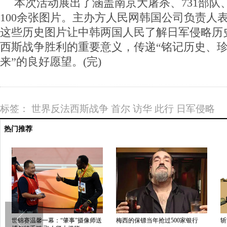
本次活动展出了涵盖南京大屠杀、731部队
100余张图片。主办方人民网韩国公司负责人
这些历史图片让中韩两国人民了解日军侵略历
西斯战争胜利的重要意义，传递“铭记历史、
来”的良好愿望。(完)
标签：
世界反法西斯战争
首尔
访华
此行
日军侵略
热门推荐
济南模特京剧混搭比基尼
直男带上假睫毛秒变小公举