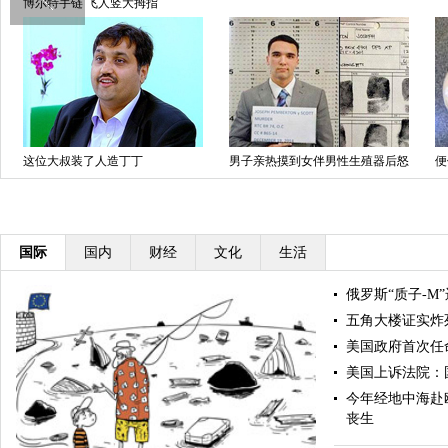
网友玩嗨PS海滩情侣照
摘帽子
国际
国内
财经
文化
生活
俄罗斯“质子-M
五角大楼证实炸
美国政府首次任
美国上诉法院：
今年经地中海赴欧
丧生