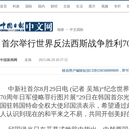
首页
时政
国际
国内
财经
文娱
生活
图片
视频
专栏
独家
>
中文国际
首尔举行世界反法西斯战争胜利7
中国新闻网
吴旭
2015-08-29 20:37:32
移动用户编辑短信CD到106580009009
中新社首尔8月29日电 (记者 吴旭)“纪念
70周年日军侵略罪行图片展”29日在韩国首尔
国驻韩国特命全权大使邱国洪表示，希望通过
人认识到现在的和平来之不易，共同开创美好