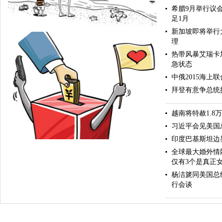
希腊9月举行议
足1月
新加坡即将举行
理
热带风暴艾瑞卡
急状态
中俄2015海上
拜登有意争总统提
越南将特赦1.8
苦难的地中海
习近平会见美国
印度巴基斯坦边界
全球最大婚外情
仅有3个是真正
杨洁篪同美国总
行会谈