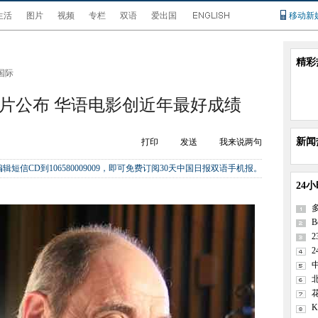
生活
图片
视频
专栏
双语
爱出国
移动新
精彩
国际
影片公布 华语电影创近年最好成绩
新闻
打印
发送
我来说两句
辑短信CD到106580009009，即可免费订阅30天中国日报双语手机报。
24
B
2
K