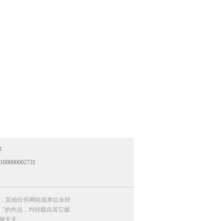
开
100000002731
外，其他任何网站或单位未经
网）”的作品，均转载自其它媒
网无关。