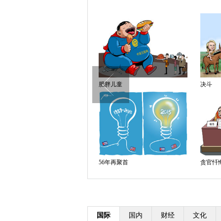
以大欺小
愤怒的部落勇士
抗议
罪恶的弹头
求同存异
爆表
国际
国内
财经
文化