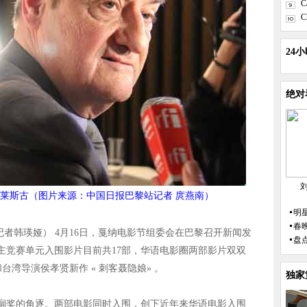
C
C
24
绝对
. 莱斯古（图片来源：中国日报巴黎站记者 庹燕南）
明
春
记者韩瑛娅） 4月16日，戛纳电影节组委会在巴黎召开新闻发
盘
，主竞赛单元入围影片目前共17部，华语电影圈两部影片双双
台湾导演侯孝贤新作 « 刺客聂隐娘» 。
独家
榈奖的角逐。两部电影同时入围，创下近年来华语电影入围