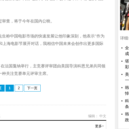
通过审查，将于今年在国内公映。
古先生称中国电影市场的快速发展让他印象深刻，他表示“作为
详细
和上海电影节展开对话，我相信中国未来会创作出更多国际
全
成
堪
4日在法国戛纳举行，主竞赛评审团由美国导演科恩兄弟共同领
彩
任一种关注竞赛单元评审主席。
美
一
韩
页
1
2
下一页
悼
科
条
韩
奖
编辑： 中文
政
更多>