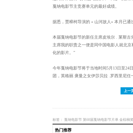
戛纳电影节主竞赛单元的最好成绩。
据悉，贾樟柯导演的 « 山河故人» 本月已
本届戛纳电影节的新任主席皮埃尔 . 莱斯
主席我的职责之一便是同中国电影人就北京
化的影片。”
今年戛纳电影节将于当地时间5月13日至2
团，英格丽.褒曼之女伊莎贝拉 .罗西里尼
上一
标签：
戛纳电影节
第68届戛纳电影节片单
金棕榈
热门推荐