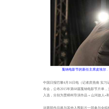
戛纳电影节的新任主席皮埃尔 
中国日报巴黎4月16日电（记者庹燕南 实习
布会，公布2015年第68届戛纳电影节片单
入选，分别为贾樟柯导演作品 « 山河故人»和
这两部作品将与其他入围影片一同参与金棕