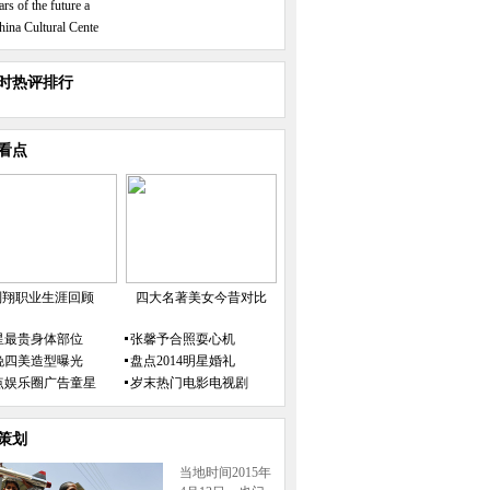
ars of the future a
hina Cultural Cente
小时热评排行
看点
刘翔职业生涯回顾
四大名著美女今昔对比
星最贵身体部位
张馨予合照耍心机
晚四美造型曝光
盘点2014明星婚礼
点娱乐圈广告童星
岁末热门电影电视剧
策划
当地时间2015年