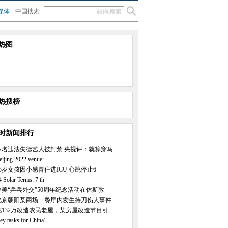
媒体
中国搜索
热图
热搜榜
小时新闻排行
多名违法失德艺人被封禁 央视评：就算穿马
eijing 2022 venue:
23岁女孩因小感冒住进ICU 心跳停止6
4 Solar Terms: 7 th
中美“乒乓外交”50周年纪念活动在休斯敦
北京朝阳某商场一餐厅内发生持刀伤人事件
花132万改造农民老屋，某房屋改造节目引
ey tasks for China'