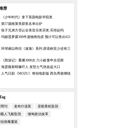
推荐
]
《少年时代》拿下英国电影学院奖
]
第57届格莱美获奖名单出炉
]
筷子兄弟方否认全美音乐奖买奖:买得起吗
]
玛丽莲梦露300件遗物将拍卖 预计可以售出621
]
环球难以终结《速激》系列 辟谣称至少还有三
握手在即
祈祷
]
《西游记》重播3000次 六小龄童申吉尼斯
]
海瑟薇新蜡像吓人 发型土气张血盆大口
]
人气日剧《MOZU》将拍电影版 西岛秀俊继续
救救我们
商场庆典上演比基尼
ag
理周刊
老布什送医
亚航客机坠毁
用载人飞船坠毁
缅甸政治改革
博拉病毒蔓延