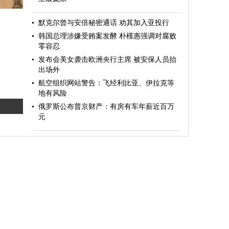
默克尔曾与安倍秘密通话 劝其加入亚投行
韩国总理涉嫌受贿案发酵 朴槿惠强调对腐败
零容忍
发布会美女袭击欧洲央行主席 被安保人员抬
出场外
航空组织网站警告：飞经利比亚、伊拉克等
地有风险
俄罗斯公布普京财产：有房有车年薪近百万
元