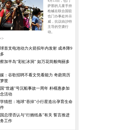
4月13日，也门
萨那的儿童手持
枪械在联合国驻
也门办事处外示
威，抗议由沙特
主导的空袭行
动。
>>
球首支电池动力火箭拟年内发射 成本降9
多
察加半岛“彩虹冰洞” 如万花筒般绚丽多
媒：谷歌招聘不看文凭看能力 奇葩简历
箩筐
国“世越”号沉船事故一周年 朴槿惠参加
念活动
学猜想：地球“吞掉”小行星造出孕育生命
件
国总理否认与“行贿纸条”有关 誓言推进
务工作