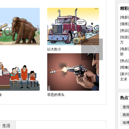
精彩
[电影
[颁奖
[热议
[拍卖
万
[电影
韩国最美女老师遭扒皮
全民足球
部
[热点
[蜡像
[新片
主演
无可奈何
羡慕嫉妒恨
热点T
查
商
埃
生活