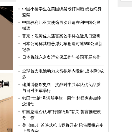
中国小留学生在美国绑架殴打同胞 或被终身
监禁
中国驻利比亚大使馆再次吁请在利中国公民
撤离
普京：涅姆佐夫遇害案凶手将在近几日查明
日本公司称其磁悬浮列车创造时速590公里新
纪录
日本将就东京奥运安保工作与英国开展合作
全球首支电池动力火箭拟年内发射 成本降9成
多
建川博物馆史料：抗战时中共军队优良品质
与日对美军暴行
韩国“世越”号沉船事故一周年 朴槿惠参加悼
念活动
韩国总理否认与“行贿纸条”有关 誓言推进政
务工作
美《蝙3》首映式枪击案将开审 陪审团挑选史
上最庞杂