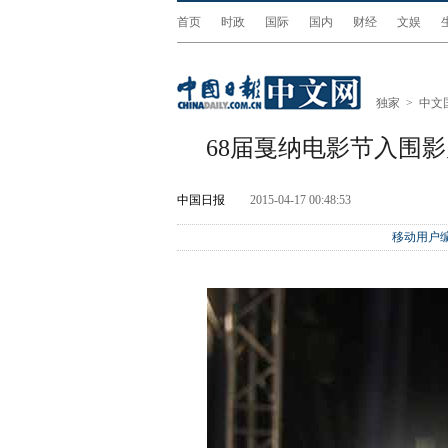
首页
时政
国际
国内
财经
文娱
独家
>
中文
68届戛纳电影节入围
中国日报
2015-04-17 00:48:53
移动用户编