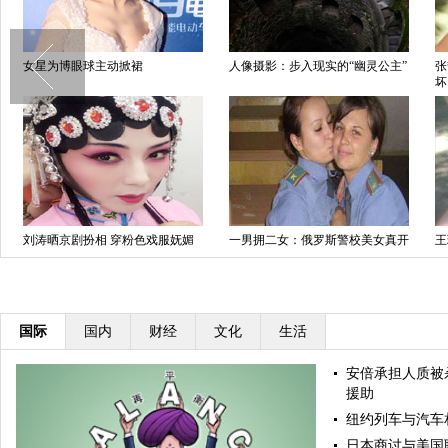
女星为博眼球主动掀裙
人像摄影：步入现实的“幽灵公主”
张
坏
刘涛晒京剧扮相 穿粉色戏服妩媚
一男拥二女：俄罗斯警校美女真开
王
动人(图)
放
全
国际
国内
财经
文化
生活
安倍承担人质被
援助
纽约列车与汽车
日本商讨与美国