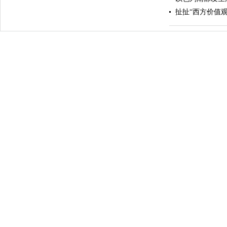
扯扯“西方价值观
投掷