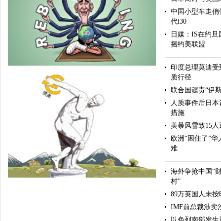
中国小型车走俏
代i30
日媒：IS在约
摇约美联盟
印度总理莫迪受
质行径
联合国谴责“伊
人质事件后日本
措施
美暴风雪致15
欧洲“困住了”
难
亚太再平衡
海外争抢中国“
村”
89万英国人未按
IMF前总裁涉
以色列南部发生