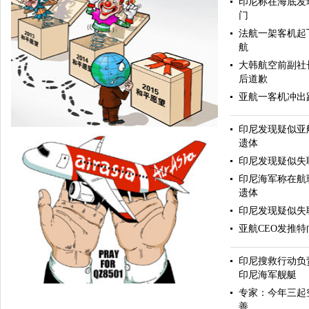
印尼称在海底发
门
法航一架客机起
航
大韩航空前副社
后道歉
亚航一客机冲出跑
印尼发现疑似亚
遗体
印尼发现疑似失
印尼海军称在航
遗体
印尼发现疑似失
亚航CEO发推
心有余悸
印尼搜救行动负
印尼海军舰艇
专家：今年三起
善