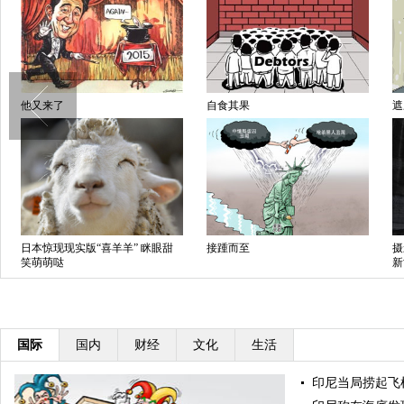
他又来了
自食其果
遮
日本惊现现实版“喜羊羊” 眯眼甜
接踵而至
摄
笑萌萌哒
新
国际
国内
财经
文化
生活
印尼当局捞起飞