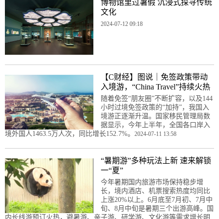
博物馆里过暑假 沉浸式探寻传统
文化
2024-07-12 09:18
【C财经】图说｜免签政策带动
入境游，“China Travel”持续火热
随着免签“朋友圈”不断扩容，以及144
小时过境免签政策的“加持”，我国入
境游正逐渐升温。国家移民管理局数
据显示，今年上半年，全国各口岸入
境外国人1463.5万人次，同比增长152.7%。
2024-07-11 13:58
“暑期游”多种玩法上新 速来解锁
一“夏”
今年暑期国内旅游市场保持稳步增
长，境内酒店、机票搜索热度均同比
上涨20%以上。6月底至7月初、7月中
旬、8月中旬是暑期三个出游高峰。国
内长线游预订火热，避暑游、亲子游、研学游、文化游等需求增长明