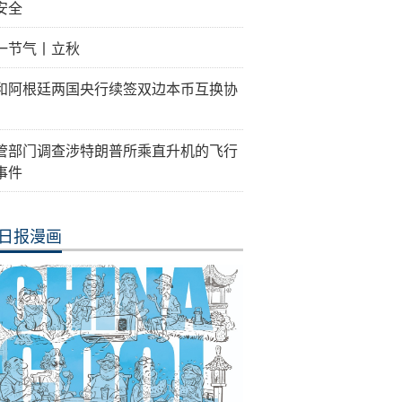
安全
一节气丨立秋
和阿根廷两国央行续签双边本币互换协
管部门调查涉特朗普所乘直升机的飞行
事件
日报漫画