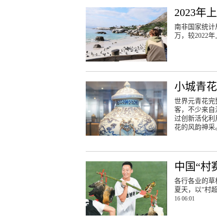
2023
南非国家统计局
万，较2022年
小城青
世界元青花完
客，不少来自
过创新活化利
花的风韵神采
中国“村
各行各业的草
夏天，以“村超
16 06:01