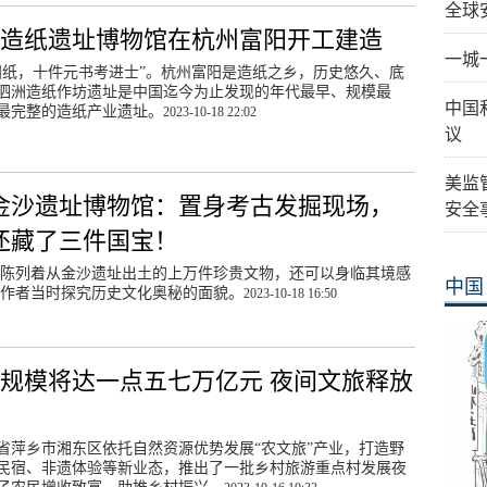
全球
造纸遗址博物馆在杭州富阳开工建造
一城
阳纸，十件元书考进士”。杭州富阳是造纸之乡，历史悠久、底
泗洲造纸作坊遗址是中国迄今为止发现的年代最早、规模最
中国
最完整的造纸产业遗址。
2023-10-18 22:02
议
美监
金沙遗址博物馆：置身考古发掘现场，
安全
还藏了三件国宝！
陈列着从金沙遗址出土的上万件珍贵文物，还可以身临其境感
中国
作者当时探究历史文化奥秘的面貌。
2023-10-18 16:50
规模将达一点五七万亿元 夜间文旅释放
力
省萍乡市湘东区依托自然资源优势发展“农文旅”产业，打造野
民宿、非遗体验等新业态，推出了一批乡村旅游重点村发展夜