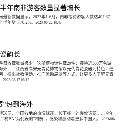
年上半年南非游客数量显著增长
最新数据显示，2023年1-6月，南非接待游客人数达407.37
上半年增长78.2%。
2023-08-22 10:43
花瓷韵长
整器收藏数量极少，这所博物馆独藏20件；接待近300万名游
海外——江西省高安元青花博物馆以元代青花瓷器为特色，通
用、推出社教活动、推广流动展览等方式，让更多人了解元青
。
2023-08-17 06:12
赛”热到海外
根球员、全国各地的热情球迷、线下线上的爆款话题……今年
”“村BA”为代表的“村赛”，感染和感动着更多中国人。
2023-08-