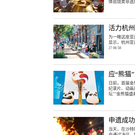
体验烧卖非遗
活力杭州
为一睹这座亚
显示，杭州亚
27 06:58
应“熊猫
日前，首届金
纪录片、动画
坛”“金熊猫
申遗成功
当天，在沙特
会通过决议，