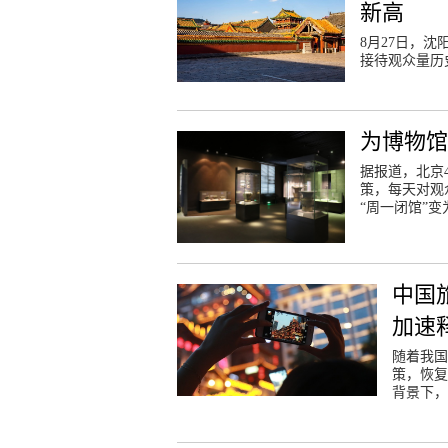
新高
8月27日，沈
接待观众量历
为博物馆
据报道，北京4
策，每天对观
“周一闭馆”
中国
加速
随着我国
策，恢复
背景下，