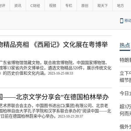
时评
资讯
C财经
视频
专栏
原创
观天下
地方
移
文物精品亮相 《西厢记》文化展在粤博举
热点
特朗
广东省博物馆馆藏文物，联合故宫博物院、中国国家博物馆、
馆等13家省内外文博单位，遴选文物精品320件，展示传统文化
立下
》的历史价值和文化内涵。
2023-10-25 08:33
细节
今日
国——北京文学分享会”在德国柏林举办
艺术界联合会主办，中国图书进出口(集团)有限公司、北京老
超3
国柏林自由大学孔子学院和汉学系联合承办的“阅读中国——北
何而
”日前在德国柏林蔚来中心举办。
2023-10-23 20:37
俄外