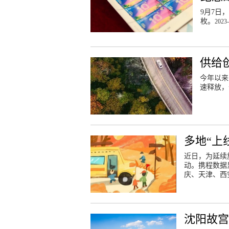
9月7日
枚。
2023-
供给
今年以来
速释放，
多地“上
近日，为延续
动。携程数据
庆、天津、西
沈阳故宫