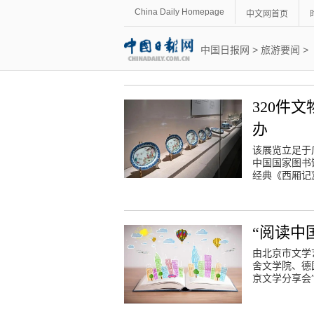
China Daily Homepage
中文网首页
中国日报网
>
旅游要闻
>
320件
办
该展览立足于
中国国家图书
经典《西厢记
“阅读中
由北京市文学
舍文学院、德
京文学分享会