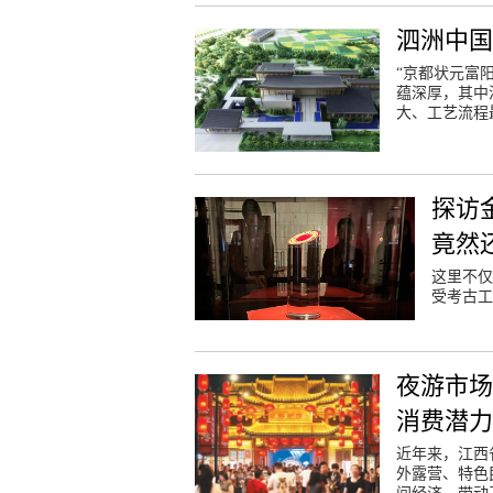
泗洲中国
“京都状元富
蕴深厚，其中
大、工艺流程
探访
竟然
这里不仅
受考古工
夜游市场
消费潜
近年来，江西
外露营、特色