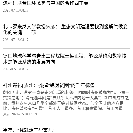
进程！联合国环境署与中国的合作四重奏
2021-07-13 08:17
北卡罗来纳大学教授宋彦： 生态文明建设要找到缓解气候变
化的关键——碳
2021-07-13 08:17
德国地球科学与岩土工程院院士侯正猛：能源系统和数字技
术是能源系统的发展方向
2021-07-13 08:17
神州巡礼| 贵州：撕掉“绝对贫困”的千年标签
翻阅历史，贫穷一直是贵州沉重的标签。明朝时贵州被称为“天下第一
贫瘠之地”；清乾隆年间是“岁赋所入不敌内地一大县”；新中国成立之
前，贵州农村人口几乎全部处于绝对贫困状态。与全国其他地方相
比，贵州曾经有“三最”：贫困人口最多、贫困程度最深、贫困面最
大。
2021-05-20 18:19
崔亮：“我就想干些事儿”