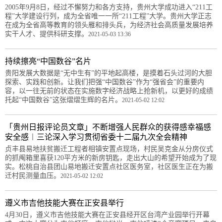
2005年9月8日，经过不懈努力和各方支持，贵州大学成功进入“211工
程”大学建设行列，成为全省唯一一所“211工程”大学。贵州大学正志
在成为全省高等教育的领头雁和排头兵，为经济社会高质量发展培养
实干人才、提供科研支撑。
2021-05-03 13:36
持续擦亮“中国数谷”名片
贵阳发展大数据是“无中生有”的平地起高楼，是摸着石头过河的大胆
探索、实践和创新。让我们把强“中国数谷”作为“强省会”的重要内
容，以一往无前的状态在实施数字经济战略上抢新机，以更好的成绩
托起“中国数谷”这张熠熠生辉的名片。
2021-05-02 12:02
「贵州日报评论员文章」不断增强人民群众的获得感幸福感
安全感︱三论深入学习贯彻省委十二届九次全会精神
贞丰县易地扶贫搬迁工程者相镇安置点现场，村民吴克金从分房仪式
的抓阄箱里喜获120平方米的新房钥匙，走出大山的希望开始成为了现
实。松桃自治县团山易地搬迁安置点社区医务室，社区医生正在为搬
迁村民测量血压。
2021-05-02 12:02
遵义市吉他技能大赛在正安县举行
4月30日，遵义市吉他技能大赛在正安县经开区台湾产业园举行开幕