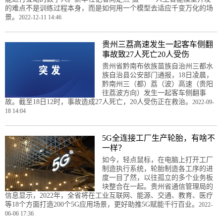
的难点不是训练过程本身，而是如何用一个模型去适应千变万化的场
景。
2022-12-11 14:46
贵州三荔高速发生一起客车侧翻
事故致27人死亡20人受伤
贵州省黔南布依族苗族自治州三都水
族自治县公安部门通报，18日凌晨，
黔南州三（都）荔（波）高速（贵阳
往荔波方向）发生一起客车侧翻事
故。截至18日12时，事故造成27人死亡，20人受伤正在救治。
2022-09-
18 14:04
5G全连接工厂生产轮胎，有啥不
一样？
如今，轻点鼠标，在电脑上打开工厂
制造执行系统，轮胎制造各工序的进
度一目了然，以往孤立的多个业务板
块整合在一起。贵州省通信管理局的
信息显示，2022年，全省将在工业互联网、能源、交通、教育、医疗
等18个方面打造200个5G应用场景，更好助推5G赋能千行百业。
2022-
06-06 17:36