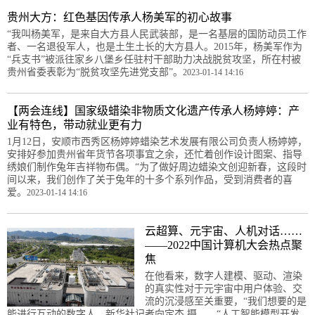
贵州大方：红色基因传承人杨美军的初心故事
“我叫杨美军，是来自大方县人民武装部，是一名基层的国防动员工作
者、一名退役军人，也是土生土长的大方县人。2015年，杨美军作为
“兵支书”被派往家乡八堡乡任驻村干部助力决战脱贫攻坚，所在村被
贵州省委表彰为“脱贫攻坚先进党支部”。
2023-01-14 14:16
【两会连线】国家级蜡染非物质文化遗产传承人杨婷婷：产
业有特色，带动就业更有力
1月12日，安顺市西秀区杨婷婷蜡染艺术发展有限公司负责人杨婷婷，
安排好参加贵州省年货节各项事宜之余，还忙着创作设计图案、指导
绣娘们制作兔年吉祥物布偶。“为了做好周边蜡染文创迎新春，这段时
间以来，我们创作了关于兔年的十多个系列作品，受到消费者的喜
爱。
2023-01-14 14:16
云超算、元宇宙、人机对话……
——2022中国计算机大会热点聚
焦
在他看来，数字人建模、驱动、渲染
的真实性对于元宇宙中用户体验、交
流的沉浸感至关重要，“我们想要的是
能进行互动的数字人。新华社记者向定杰 摄 “人工智能模型开发