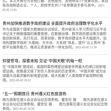
式。本次大赛分为吉他打磨、吉他抛光、吉他喷漆3个竞赛项目，来自
各吉他制造企业、个人、职校学生共177名参赛选手参与其中。
2021-
05-02 12:01
贵州加快推进数字政府建设 全面提升政府治理数字化水平
作为全国首个国家大数据综合试验区，贵州省深入学习贯彻习近平总
书记关于网络强国的重要思想，在数据治理、数字政府建设等方面积
极创新探索，先行先试、改革创新，数字政府建设水平大幅提升。加
快构建数字政府“大基础、大中台、大系统”体系，提升“云上贵州”系
统平台服务能力，推进云资源省市一体化协同。
2021-05-02 11:59
仰望苍穹、探索未知 见证“中国天眼”的每一眨
在“中国天眼”建成前，美国阿雷西博望远镜是世界最大的单口径射电
望远镜。就像是交接了担负人类命运的历史使命，“中国天眼”成为全
球最大且最灵敏的射电望远镜，极大拓展了人类观察宇宙视野的极
限。
2021-05-02 10:12
“五一”假期首日 贵州遵义红色旅游热
图为游客在遵义会议会址纪念馆参观。瞿宏伦 摄 图为游客在遵义
会议会址纪念馆参观。瞿宏伦 摄 图为游客在遵义会议会址纪念馆
参观。
2021-05-01 14:59