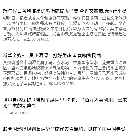
端午假日各地推出优惠措施提振消费 全省文旅市场运行平稳
6月5日，记者从省文化和旅游厅获悉，端午假日期间，全省文化旅游
市场运行平稳，旅游需求有序释放，沉浸式体验活动丰富多彩。全省
重点监测的119家旅游景区中累计接待超2万人次的有23家，其中镇远
古镇、天河潭旅游度假区、龙里中铁双龙镇巫山峡谷景区接待量超过
10万人次。
2022-06-06 09:31
新华全媒+丨贵州湄潭：打好生态牌 奏响富民曲
贵州省遵义市湄潭县属于乌江赤水河上中游国家级水土流失重点治理
区，当地受地形地貌和季风气候影响，水力侵蚀为其主要的水土流失
表现形式，且多以中度或轻度侵蚀为主。目前，湄潭县已基本形成以
茶叶种植为主、地方特色产业相结合的农旅生态产业示范区，为乡村
振兴奠定了坚实的基础。
2021-12-23 08:50
世界自然保护联盟副主席阿里·卡卡：平衡好人类利用、需求
和生态的完整性
2021-07-13 08:17
联合国环境规划署驻华首席代表涂瑞和：见证美丽中国建设