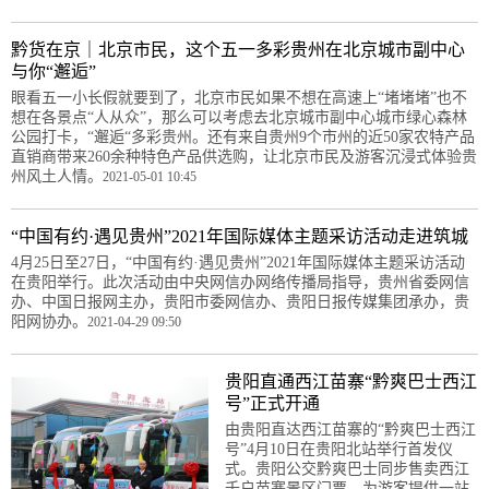
黔货在京｜北京市民，这个五一多彩贵州在北京城市副中心
与你“邂逅”
眼看五一小长假就要到了，北京市民如果不想在高速上“堵堵堵”也不
想在各景点“人从众”，那么可以考虑去北京城市副中心城市绿心森林
公园打卡，“邂逅“多彩贵州。还有来自贵州9个市州的近50家农特产品
直销商带来260余种特色产品供选购，让北京市民及游客沉浸式体验贵
州风土人情。
2021-05-01 10:45
“中国有约·遇见贵州”2021年国际媒体主题采访活动走进筑城
4月25日至27日，“中国有约·遇见贵州”2021年国际媒体主题采访活动
在贵阳举行。此次活动由中央网信办网络传播局指导，贵州省委网信
办、中国日报网主办，贵阳市委网信办、贵阳日报传媒集团承办，贵
阳网协办。
2021-04-29 09:50
贵阳直通西江苗寨“黔爽巴士西江
号”正式开通
由贵阳直达西江苗寨的“黔爽巴士西江
号”4月10日在贵阳北站举行首发仪
式。贵阳公交黔爽巴士同步售卖西江
千户苗寨景区门票，为游客提供一站