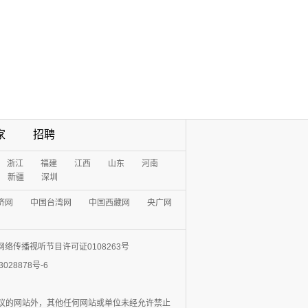
家
招聘
浙江
福建
江西
山东
河南
新疆
深圳
济网
中国台湾网
中国西藏网
央广网
网络传播视听节目许可证0108263号
3028878号-6
协议的网站外，其他任何网站或单位未经允许禁止