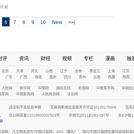
个月 前
6
7
8
9
10
Next
>>|
时评
资讯
财经
视频
专栏
漫画
独
北京
天津
河北
山西
辽宁
吉林
黑龙江
上海
江苏
广东
广西
海南
重庆
四川
贵州
云南
西藏
陕西
人民网
新华网
中国网
国际在线
央视网
中国青年网
中国经
国军网
中国新闻网
人民政协网
法治网
违法和不良信息举报
互联网新闻信息服务许可证10120170006
信息
京公网安备11010502032503号
京网文[2011]0283-097号
京ICP备1
权说明：凡注明来源为“中国日报网：XXX（署名）”，除与中国日报网签署内容授权