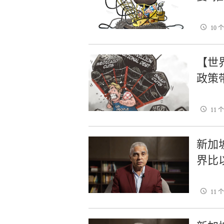
10 
【世
政策
11 
新加
界比
11 