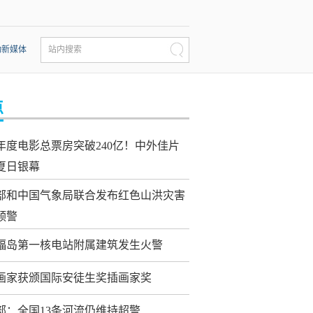
动新媒体
站内搜索
点
26年度电影总票房突破240亿！中外佳片
夏日银幕
部和中国气象局联合发布红色山洪灾害
预警
福岛第一核电站附属建筑发生火警
画家获颁国际安徒生奖插画家奖
部：全国13条河流仍维持超警