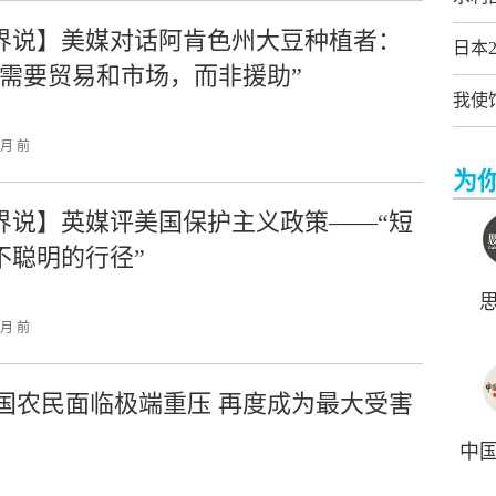
界说】美媒对话阿肯色州大豆种植者：
日本
们需要贸易和市场，而非援助”
我使
个月 前
为
界说】英媒评美国保护主义政策——“短
不聪明的行径”
个月 前
国农民面临极端重压 再度成为最大受害
中