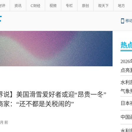
时评
资讯
C财经
视频
专栏
原创
观天下
地方
下
移
热
20
点亮
水利
气象
界说】美国滑雪爱好者或迎“昂贵一冬”
商家：“还不都是关税闹的”
日本
中国
个月 前
水利