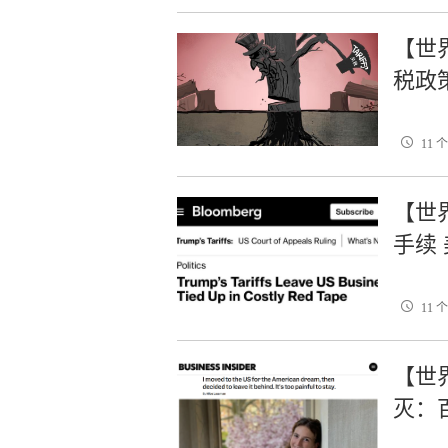
【世
税政
11 
【世
手续
11 
【世
灭：