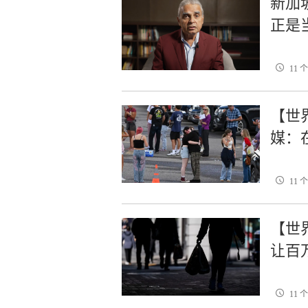
新加
正是
11 
【世
媒：
11 
【世
让百
11 