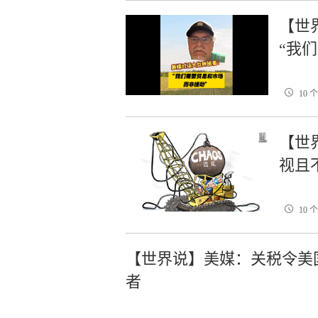
【世
“我
10 
【世
视且
10 
【世界说】美媒：关税令美
者