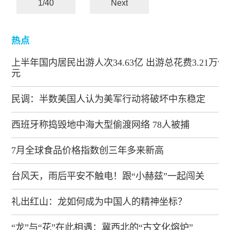
1/40
Next
热点
上半年国内居民出游人次34.63亿 出游总花费3.21万亿
元
民调：半数美国人认为美军行动将破坏中东稳定
西班牙称捣毁地中海大型偷渡网络 78人被捕
7月全球食品价格指数创三年多来新高
台风天，雨后平安不触电！跟“小赫兹”一起闯关
礼出红山：龙如何成为中国人的精神坐标？
“龙”与“花”在此相遇：冀西北的“古文化熔炉”