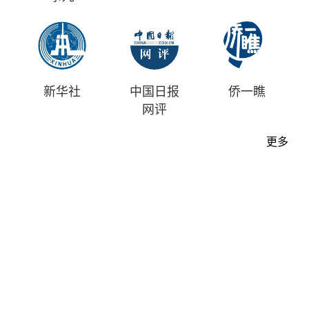
新华社
中国日报
侨一瞧
网评
更多
首页
时评
资讯
财经
漫画
视频
地方
中文
|
English
中国日报版权所有
Content@chinadaily.com.cn