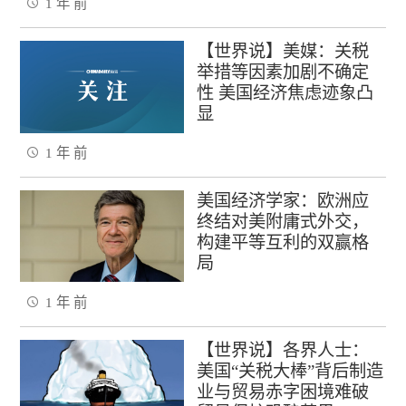
1 年 前
【世界说】美媒：关税
举措等因素加剧不确定
性 美国经济焦虑迹象凸
显
1 年 前
美国经济学家：欧洲应
终结对美附庸式外交，
构建平等互利的双赢格
局
1 年 前
【世界说】各界人士：
美国“关税大棒”背后制造
业与贸易赤字困境难破