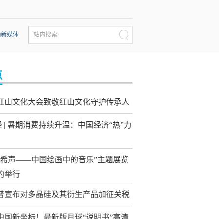
动新媒体
站内搜索
点
26红山文化大会致敬红山文化守护传承人
经 | 暑期消费持续升温：中国经济“热”力
音希声——中国绘画中的音乐”主题展览
约举行
普宣布对多晶硅及其衍生产品加征关税
中国新坐标！最新版月球“说明书”高清