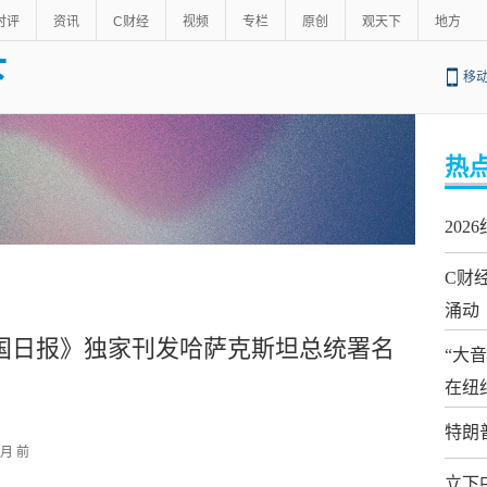
时评
资讯
C财经
视频
专栏
原创
观天下
地方
下
移
热
20
C财
涌动
国日报》独家刊发哈萨克斯坦总统署名
“大
在纽
特朗
个月 前
立下