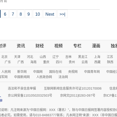
个月 前
6
7
8
9
10
Next
>>|
时评
资讯
财经
视频
专栏
漫画
独
北京
天津
河北
山西
辽宁
吉林
黑龙江
上海
江苏
广东
广西
海南
重庆
四川
贵州
云南
西藏
陕西
人民网
新华网
中国网
国际在线
央视网
中国青年网
中国经
国军网
中国新闻网
人民政协网
法治网
违法和不良信息举报
互联网新闻信息服务许可证10120170006
信息
京公网安备11010502032503号
京网文[2011]0283-097号
京ICP备1
权说明：凡注明来源为“中国日报网：XXX（署名）”，除与中国日报网签署内容授权
者必究。如需使用，请与010-84883777联系；凡本网注明“来源：XXX（非中国