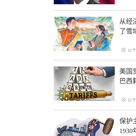
从经
了雪
12 
美国
巴西
12 
保护
19