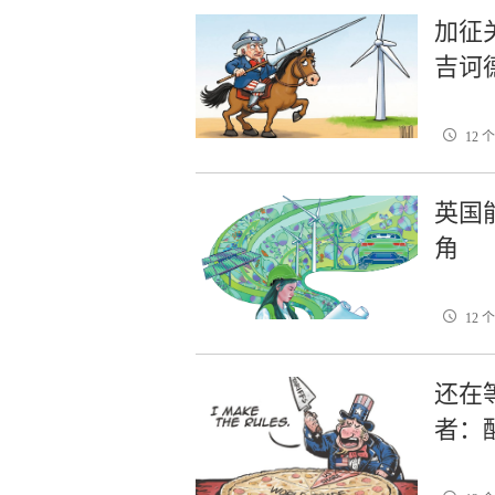
加征
吉诃
12 
英国
角
12 
还在
者：