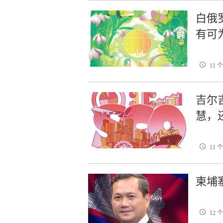
白俄
有可
11 
吉尔
慧，
11 
柬埔
12 