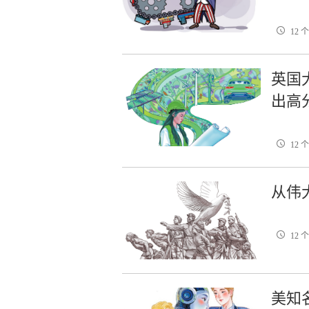
12 
英国
出高
12 
从伟
12 
美知