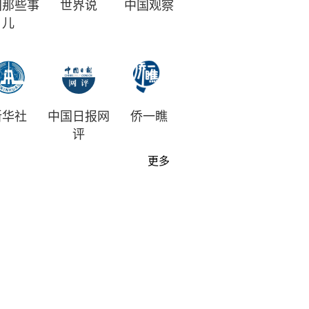
国那些事
世界说
中国观察
儿
新华社
中国日报网
侨一瞧
评
更多