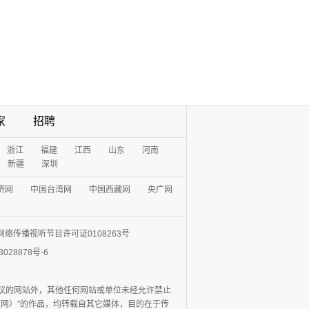
家
招聘
浙江
福建
江西
山东
河南
新疆
深圳
济网
中国台湾网
中国西藏网
央广网
网络传播视听节目许可证0108263号
3028878号-6
协议的网站外，其他任何网站或单位未经允许禁止
日报网）”的作品，均转载自其它媒体，目的在于传