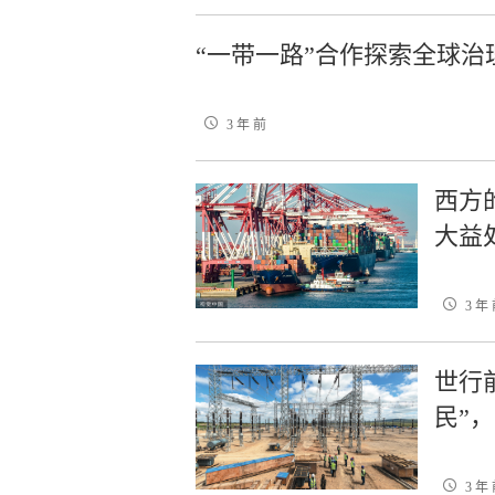
“一带一路”合作探索全球治
3 年 前
西方
大益
3 年
世行
民”
3 年