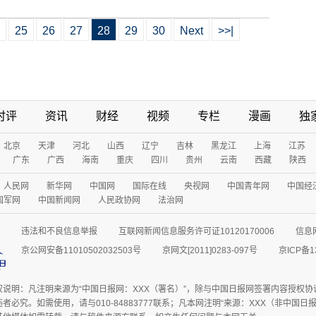
25
26
27
28
29
30
Next
>>|
时评
资讯
财经
视频
专栏
漫画
独
北京
天津
河北
山西
辽宁
吉林
黑龙江
上海
江苏
广东
广西
海南
重庆
四川
贵州
云南
西藏
陕西
人民网
新华网
中国网
国际在线
央视网
中国青年网
中国经
国军网
中国新闻网
人民政协网
法治网
违法和不良信息举报
互联网新闻信息服务许可证10120170006
信息
京公网安备11010502032503号
京网文[2011]0283-097号
京ICP备1
权说明：凡注明来源为“中国日报网：XXX（署名）”，除与中国日报网签署内容授权
者必究。如需使用，请与010-84883777联系；凡本网注明“来源：XXX（非中国