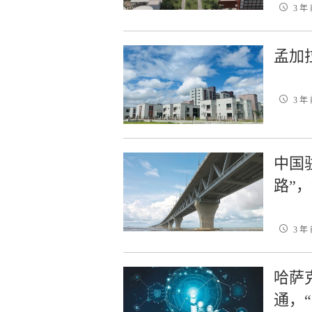
3 年
孟加
3 年
中国
路”
3 年
哈萨
通，