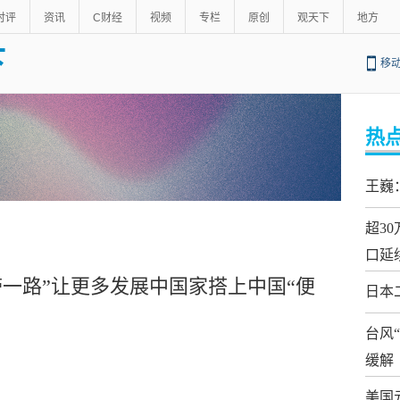
时评
资讯
C财经
视频
专栏
原创
观天下
地方
下
移
热
王巍
超3
口延
一路”让更多发展中国家搭上中国“便
日本
台风
缓解
美国