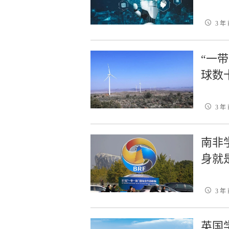
3 年
“一
球数
3 年
南非
身就
3 年
英国