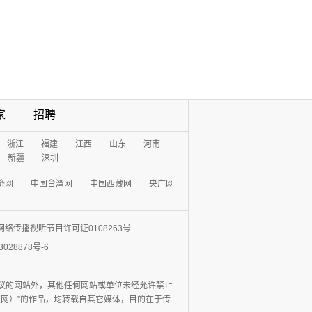
家
招聘
浙江
福建
江西
山东
河南
新疆
深圳
济网
中国台湾网
中国西藏网
央广网
网络传播视听节目许可证0108263号
3028878号-6
协议的网站外，其他任何网站或单位未经允许禁止
日报网）”的作品，均转载自其它媒体，目的在于传