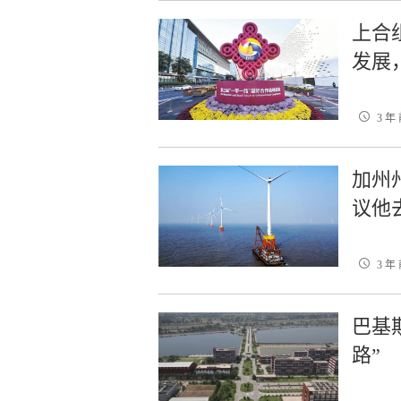
上合
发展
3 年
加州
议他
3 年
巴基
路”