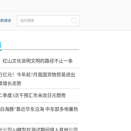
动新媒体
站内搜索
点
：红山文化说明文明的路径不止一条
0万亿元！今年前7月我国货物贸易进出
续增长态势
二季度3次干预汇市未改日元颓势
“白海豚”靠近华东沿海 中东部多地暑热
元公司AI模型在测试期间侵入其他公司