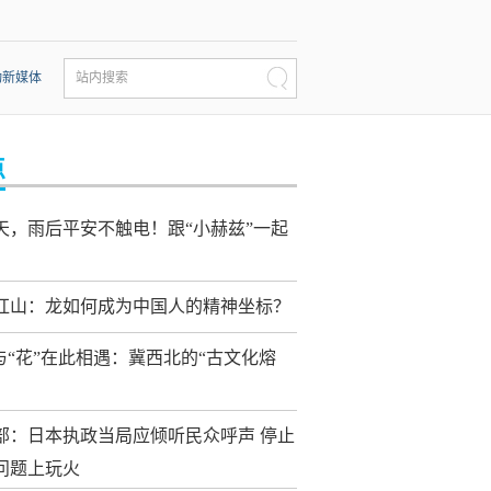
动新媒体
站内搜索
点
天，雨后平安不触电！跟“小赫兹”一起
红山：龙如何成为中国人的精神坐标？
”与“花”在此相遇：冀西北的“古文化熔
部：日本执政当局应倾听民众呼声 停止
问题上玩火