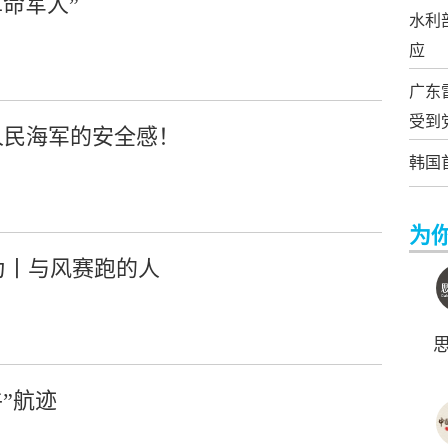
命军人”
水利
应
广东
受到
自人民海军的安全感！
韩国
为
为丨与风赛跑的人
”航迹