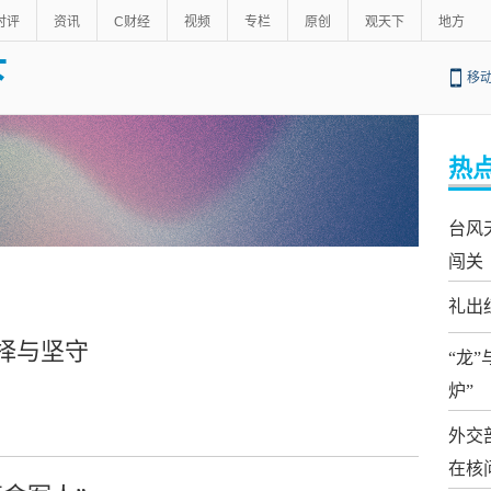
时评
资讯
C财经
视频
专栏
原创
观天下
地方
下
移
热
台风
闯关
礼出
择与坚守
“龙
炉”
外交
在核