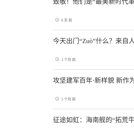
致敬！他们是“最美新时代革
6 天 前
今天出门“Zuò”什么？来
3 个月 前
攻坚建军百年·新样貌 新作
5 个月 前
征途如虹：海南舰的“拓荒牛