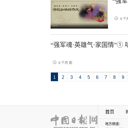
“强
8 个
“强军魂·英雄气·家国情”①
8 个月 前
1
2
3
4
5
6
7
8
9
首页
地方频道：