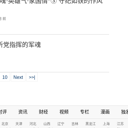
军魂·英雄气·家国情”③ 守纪如铁的作风
月 前
 听党指挥的军魂
10
Next
>>|
时评
资讯
财经
视频
专栏
漫画
独
北京
天津
河北
山西
辽宁
吉林
黑龙江
上海
江苏