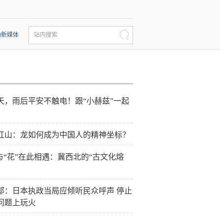
动新媒体
站内搜索
天，雨后平安不触电！跟“小赫兹”一起
红山：龙如何成为中国人的精神坐标？
”与“花”在此相遇：冀西北的“古文化熔
部：日本执政当局应倾听民众呼声 停止
问题上玩火