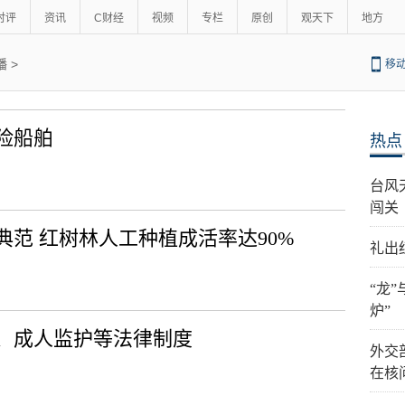
时评
资讯
C财经
视频
专栏
原创
观天下
地方
播
>
移
险船舶
热点
台风
闯关
范 红树林人工种植成活率达90%
礼出
“龙
炉”
、成人监护等法律制度
外交
在核