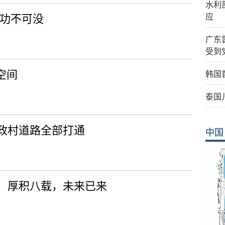
水利
镇功不可没
应
广东
受到
空间
韩国
泰国
政村道路全部打通
中国
瞻：厚积八载，未来已来