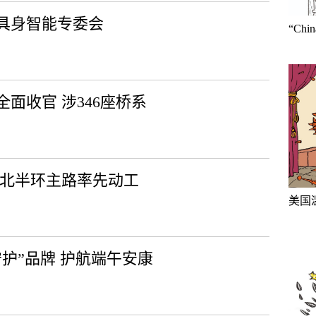
具身智能专委会
“Ch
面收官 涉346座桥系
 北半环主路率先动工
美国
护”品牌 护航端午安康