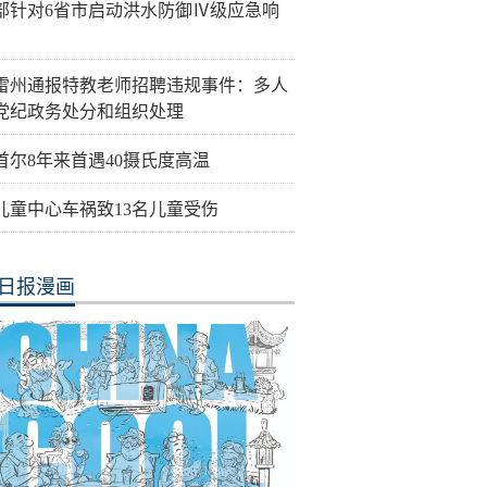
部针对6省市启动洪水防御Ⅳ级应急响
雷州通报特教老师招聘违规事件：多人
党纪政务处分和组织处理
首尔8年来首遇40摄氏度高温
儿童中心车祸致13名儿童受伤
日报漫画