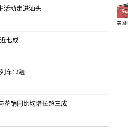
生活动走进汕头
美国
度近七成
列车12趟
与花销同比均增长超三成