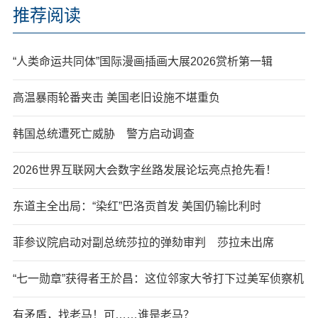
推荐阅读
“人类命运共同体”国际漫画插画大展2026赏析第一辑
高温暴雨轮番夹击 美国老旧设施不堪重负
韩国总统遭死亡威胁 警方启动调查
2026世界互联网大会数字丝路发展论坛亮点抢先看！
东道主全出局：“染红”巴洛贡首发 美国仍输比利时
菲参议院启动对副总统莎拉的弹劾审判 莎拉未出席
“七一勋章”获得者王於昌：这位邻家大爷打下过美军侦察机
有矛盾，找老马！可……谁是老马？