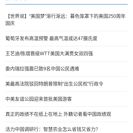
【世界说】“美国梦”渐行渐远：暮色笼罩下的美国250周年
国庆
葡萄牙发布高温预警 最高气温或达47摄氏度
王艺迪/陈熠晋级WTT美国大满贯女双四强
委内瑞拉强震已致9名中国公民遇难
美最高法院驳回特朗普限制“出生公民权”行政令
中美友谊公园迎来首批美国游客
真正的政绩不在纸上在地上 外籍记者看中国政绩观
活力中国调研行：智慧农业怎么省钱又省力？