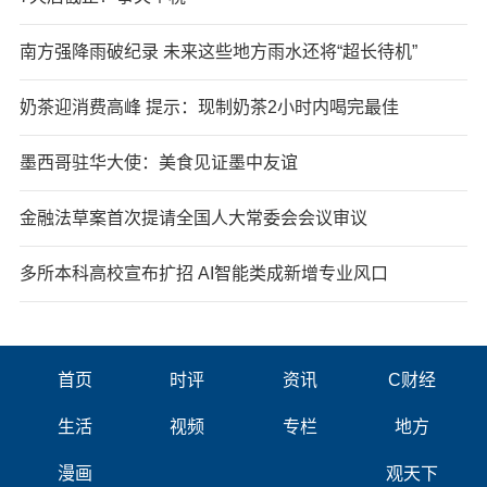
南方强降雨破纪录 未来这些地方雨水还将“超长待机”
奶茶迎消费高峰 提示：现制奶茶2小时内喝完最佳
墨西哥驻华大使：美食见证墨中友谊
金融法草案首次提请全国人大常委会会议审议
多所本科高校宣布扩招 AI智能类成新增专业风口
首页
时评
资讯
C财经
生活
视频
专栏
地方
漫画
观天下