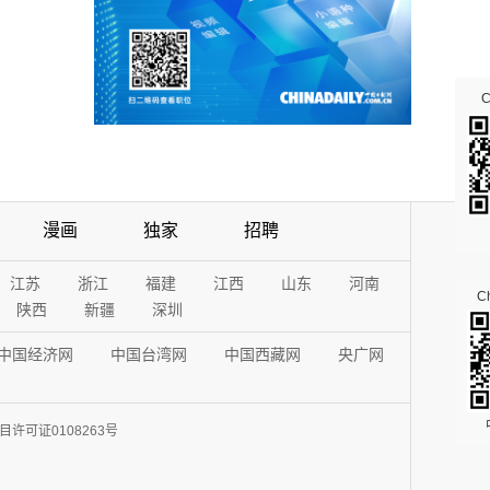
漫画
独家
招聘
江苏
浙江
福建
江西
山东
河南
Ch
陕西
新疆
深圳
中国经济网
中国台湾网
中国西藏网
央广网
许可证0108263号