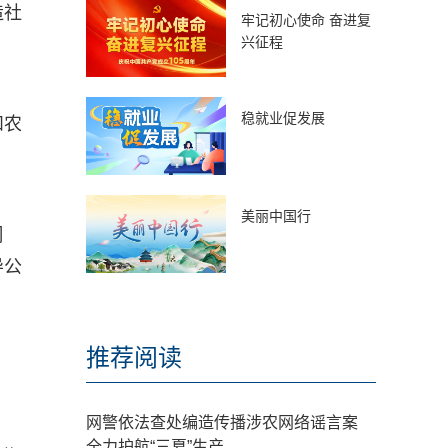
造社
牢记初心使命 奋进复
兴征程
稳就业促发展
和农
美丽中国行
周
导公
推荐阅读
网警依法查处编造传播涉农网络谣言案
全力护航“三夏”生产