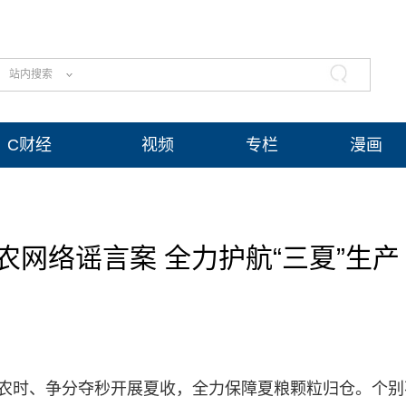
站内搜索
C财经
视频
专栏
漫画
网络谣言案 全力护航“三夏”生产
抓农时、争分夺秒开展夏收，全力保障夏粮颗粒归仓。个别