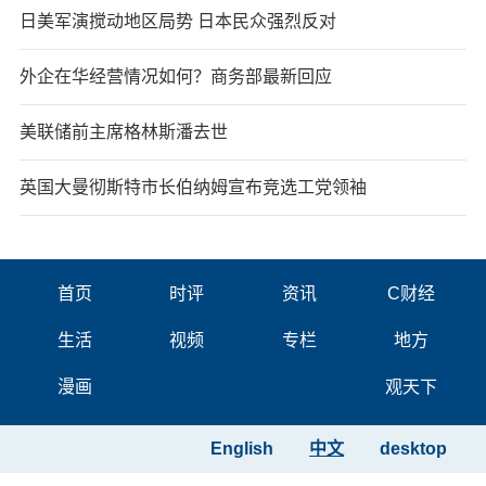
日美军演搅动地区局势 日本民众强烈反对
外企在华经营情况如何？商务部最新回应
美联储前主席格林斯潘去世
英国大曼彻斯特市长伯纳姆宣布竞选工党领袖
首页
时评
资讯
C财经
生活
视频
专栏
地方
漫画
观天下
English
中文
desktop