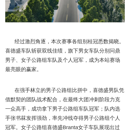
经过激烈角逐，本次赛事各组别桂冠悉数揭晓。
喜德盛车队斩获双线佳绩，旗下男女车队分别问鼎
男子、女子公路组车队及个人冠军，成为本站赛场
最亮眼的赢家。
在强手林立的男子公路组比拼中，喜德盛男队凭
借默契的团队战术配合，在最终大团冲刺阶段力克
一众高手，成功拿下男子公路组车队冠军；队内选
手张书菻发挥强劲，率先冲线夺得男子公路组个人
冠军。女子公路组喜德盛Branta女子车队展现出过