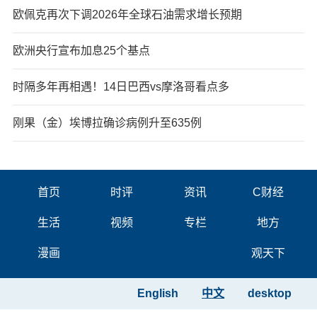
欧佩克再次下调2026年全球石油需求增长预期
欧洲央行宣布加息25个基点
时隔多年再相遇！14日巴西vs摩洛哥看点多
刚果（金）埃博拉确诊病例升至635例
首页
时评
资讯
C财经
生活
视频
专栏
地方
漫画
观天下
English
中文
desktop