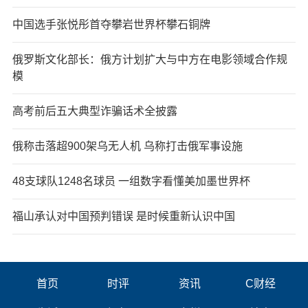
中国选手张悦彤首夺攀岩世界杯攀石铜牌
俄罗斯文化部长：俄方计划扩大与中方在电影领域合作规
模
高考前后五大典型诈骗话术全披露
俄称击落超900架乌无人机 乌称打击俄军事设施
48支球队1248名球员 一组数字看懂美加墨世界杯
福山承认对中国预判错误 是时候重新认识中国
首页
时评
资讯
C财经