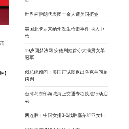
世界杯伊朗代表团十余人遭美国拒签
美国北卡罗来纳州发生枪击事件 两人中
枪
0击
19岁圆梦法网 安德列娃首夺大满贯女单
冠军
俄总统顾问：美国正试图退出乌克兰问题
琳】
谈判
台湾岛东部海域海上交通专项执法行动启
动
两连胜！中国女排3-0战胜塞尔维亚女排