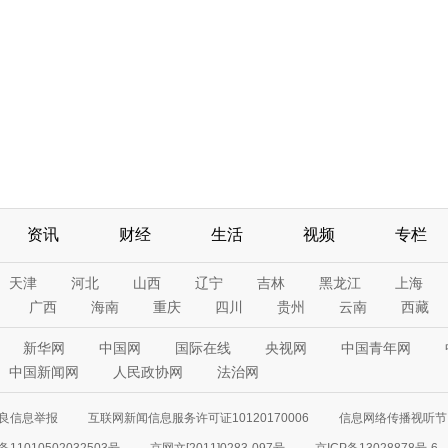
资讯
财经
生活
视频
专栏
天津
河北
山西
辽宁
吉林
黑龙江
上海
广西
海南
重庆
四川
贵州
云南
西藏
新华网
中国网
国际在线
央视网
中国青年网
中国新闻网
人民政协网
法治网
良信息举报
互联网新闻信息服务许可证10120170006
信息网络传播视听节目
11010502032503号
京网文[2011]0283-097号
京ICP备13028878号-6