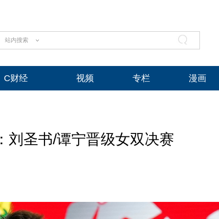
站内搜索
C财经
视频
专栏
漫画
：刘圣书/谭宁晋级女双决赛