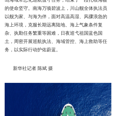
的使命坚守。南海万顷碧波上，川山舰全体执法员
以舰为家、与海为伴，面对高温高湿、风骤浪急的
海上环境，克服长期远离陆地、海上气象条件复
杂、执勤任务繁重等困难，日夜巡弋祖国蓝色国
土，周密开展巡航执法、海域管控、海上救助等任
务，以实际行动护佑蔚蓝。
新华社记者 陈斌 摄