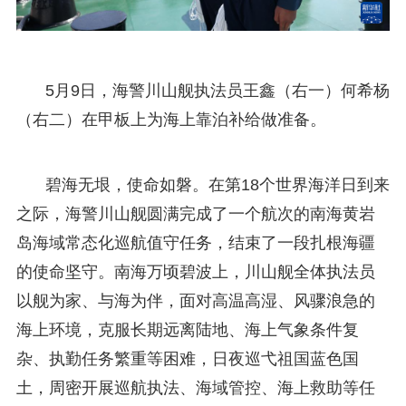
5月9日，海警川山舰执法员王鑫（右一）何希杨
（右二）在甲板上为海上靠泊补给做准备。
碧海无垠，使命如磐。在第18个世界海洋日到来
之际，海警川山舰圆满完成了一个航次的南海黄岩
岛海域常态化巡航值守任务，结束了一段扎根海疆
的使命坚守。南海万顷碧波上，川山舰全体执法员
以舰为家、与海为伴，面对高温高湿、风骤浪急的
海上环境，克服长期远离陆地、海上气象条件复
杂、执勤任务繁重等困难，日夜巡弋祖国蓝色国
土，周密开展巡航执法、海域管控、海上救助等任