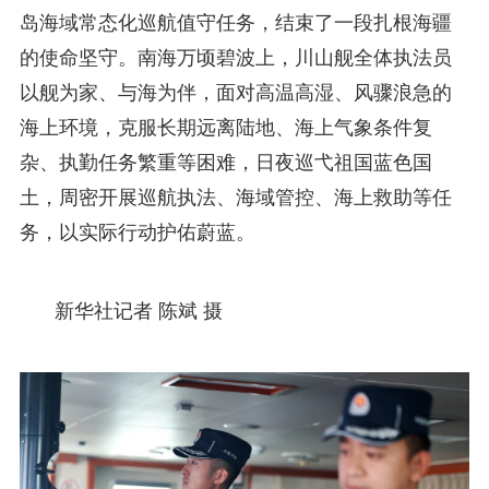
岛海域常态化巡航值守任务，结束了一段扎根海疆
的使命坚守。南海万顷碧波上，川山舰全体执法员
以舰为家、与海为伴，面对高温高湿、风骤浪急的
海上环境，克服长期远离陆地、海上气象条件复
杂、执勤任务繁重等困难，日夜巡弋祖国蓝色国
土，周密开展巡航执法、海域管控、海上救助等任
务，以实际行动护佑蔚蓝。
新华社记者 陈斌 摄