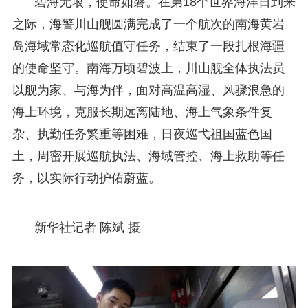
碧海无垠，使命如磐。在第18个世界海洋日到来
之际，海警川山舰圆满完成了一个航次的南海黄岩
岛海域常态化巡航值守任务，结束了一段扎根海疆
的使命坚守。南海万顷碧波上，川山舰全体执法员
以舰为家、与海为伴，面对高温高湿、风骤浪急的
海上环境，克服长期远离陆地、海上气象条件复
杂、执勤任务繁重等困难，日夜巡弋祖国蓝色国
土，周密开展巡航执法、海域管控、海上救助等任
务，以实际行动护佑蔚蓝。
新华社记者 陈斌 摄