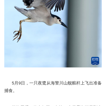
5月9日，一只夜鹭从海警川山舰舷杆上飞出准备
捕食。