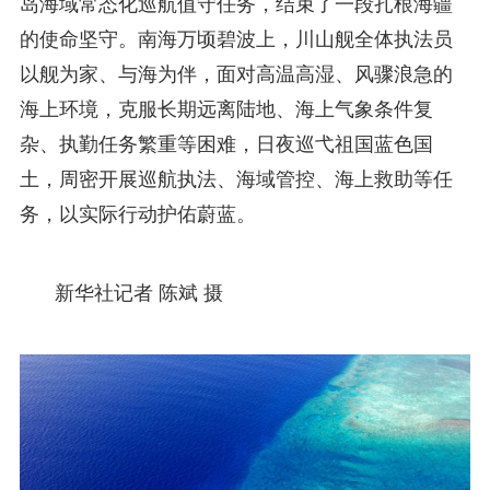
岛海域常态化巡航值守任务，结束了一段扎根海疆
的使命坚守。南海万顷碧波上，川山舰全体执法员
以舰为家、与海为伴，面对高温高湿、风骤浪急的
海上环境，克服长期远离陆地、海上气象条件复
杂、执勤任务繁重等困难，日夜巡弋祖国蓝色国
土，周密开展巡航执法、海域管控、海上救助等任
务，以实际行动护佑蔚蓝。
新华社记者 陈斌 摄