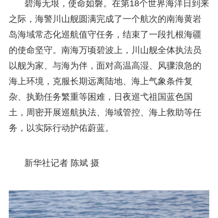
碧海无垠，使命如磐。在第18个世界海洋日到来
之际，海警川山舰圆满完成了一个航次的南海黄岩
岛海域常态化巡航值守任务，结束了一段扎根海疆
的使命坚守。南海万顷碧波上，川山舰全体执法员
以舰为家、与海为伴，面对高温高湿、风骤浪急的
海上环境，克服长期远离陆地、海上气象条件复
杂、执勤任务繁重等困难，日夜巡弋祖国蓝色国
土，周密开展巡航执法、海域管控、海上救助等任
务，以实际行动护佑蔚蓝。
新华社记者 陈斌 摄