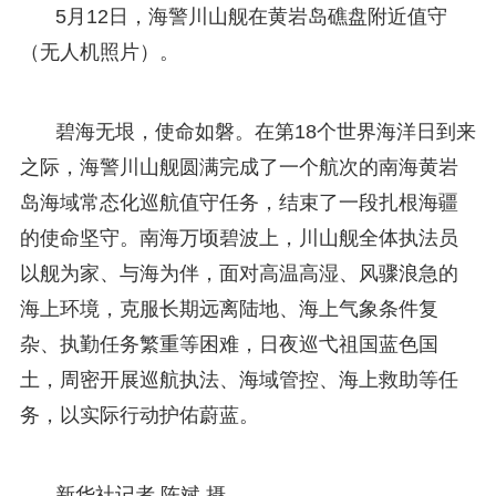
5月12日，海警川山舰在黄岩岛礁盘附近值守
（无人机照片）。
碧海无垠，使命如磐。在第18个世界海洋日到来
之际，海警川山舰圆满完成了一个航次的南海黄岩
岛海域常态化巡航值守任务，结束了一段扎根海疆
的使命坚守。南海万顷碧波上，川山舰全体执法员
以舰为家、与海为伴，面对高温高湿、风骤浪急的
海上环境，克服长期远离陆地、海上气象条件复
杂、执勤任务繁重等困难，日夜巡弋祖国蓝色国
土，周密开展巡航执法、海域管控、海上救助等任
务，以实际行动护佑蔚蓝。
新华社记者 陈斌 摄