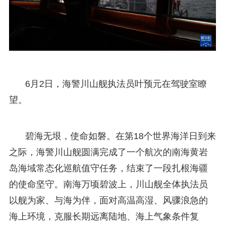
6月2日，海警川山舰执法员叶预元在驾驶室瞭
望。
碧海无垠，使命如磐。在第18个世界海洋日到来
之际，海警川山舰圆满完成了一个航次的南海黄岩
岛海域常态化巡航值守任务，结束了一段扎根海疆
的使命坚守。南海万顷碧波上，川山舰全体执法员
以舰为家、与海为伴，面对高温高湿、风骤浪急的
海上环境，克服长期远离陆地、海上气象条件复