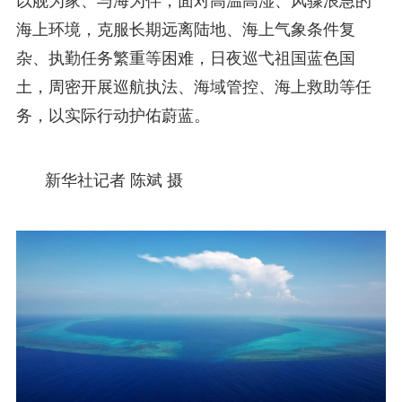
以舰为家、与海为伴，面对高温高湿、风骤浪急的
海上环境，克服长期远离陆地、海上气象条件复
杂、执勤任务繁重等困难，日夜巡弋祖国蓝色国
土，周密开展巡航执法、海域管控、海上救助等任
务，以实际行动护佑蔚蓝。
新华社记者 陈斌 摄