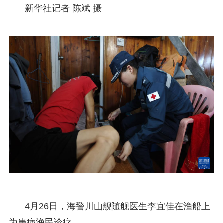
新华社记者 陈斌 摄
4月26日，海警川山舰随舰医生李宜佳在渔船上
为患病渔民诊疗。