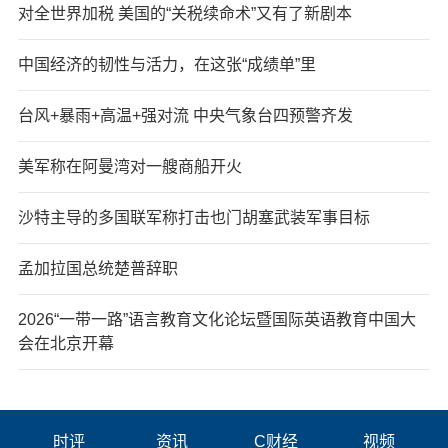
对全世界加税 美国的“关税续命术”又有了新剧本
中国经济的韧性与活力，在这张“成绩单”里
台风+暴雨+高温+强对流 中央气象台四预警齐发
美军称在阿曼湾对一艘商船开火
沙特主导的多国联军称打击也门胡塞武装军事目标
孟加拉国总统楚普辞职
2026“一带一路”语言教育文化论坛暨国际英语教育中国大
会在北京开幕
时评
资讯
C财经
视频