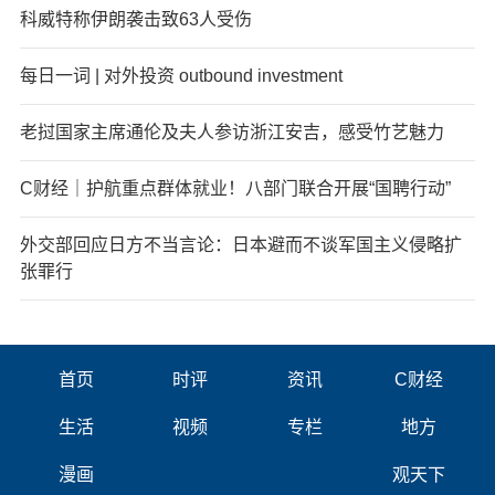
科威特称伊朗袭击致63人受伤
每日一词 | 对外投资 outbound investment
老挝国家主席通伦及夫人参访浙江安吉，感受竹艺魅力
C财经｜护航重点群体就业！八部门联合开展“国聘行动”
外交部回应日方不当言论：日本避而不谈军国主义侵略扩
张罪行
首页
时评
资讯
C财经
生活
视频
专栏
地方
漫画
观天下