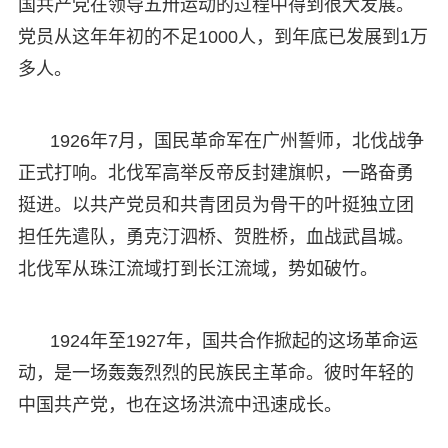
国共产党在领导五卅运动的过程中得到很大发展。
党员从这年年初的不足1000人，到年底已发展到1万
多人。
1926年7月，国民革命军在广州誓师，北伐战争
正式打响。北伐军高举反帝反封建旗帜，一路奋勇
挺进。以共产党员和共青团员为骨干的叶挺独立团
担任先遣队，勇克汀泗桥、贺胜桥，血战武昌城。
北伐军从珠江流域打到长江流域，势如破竹。
1924年至1927年，国共合作掀起的这场革命运
动，是一场轰轰烈烈的民族民主革命。彼时年轻的
中国共产党，也在这场洪流中迅速成长。