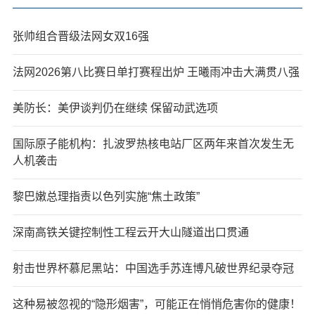
张帅组合晋级法网女双16强
法网2026第八比赛日单打赛程出炉 王曦雨冲击大满贯八强
美防长：美伊谈判仍在继续 保留动武选项
国际原子能机构：扎波罗热核电站厂区两年来首次发生无
人机袭击
黎巴嫩总理指责以色列实施“焦土政策”
深南高铁关键控制性工程云开大山隧道出口贯通
射击世界杯慕尼黑站：中国选手苏连博凡破世界纪录夺冠
这种易被忽视的“隐形烟害”，可能正在悄悄危害你的健康！