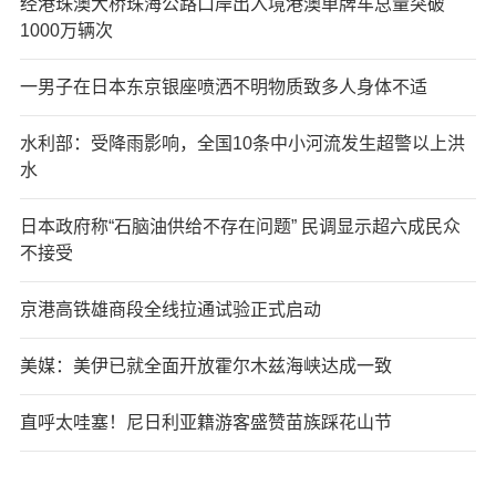
经港珠澳大桥珠海公路口岸出入境港澳单牌车总量突破
1000万辆次
一男子在日本东京银座喷洒不明物质致多人身体不适
水利部：受降雨影响，全国10条中小河流发生超警以上洪
水
日本政府称“石脑油供给不存在问题” 民调显示超六成民众
不接受
京港高铁雄商段全线拉通试验正式启动
美媒：美伊已就全面开放霍尔木兹海峡达成一致
直呼太哇塞！尼日利亚籍游客盛赞苗族踩花山节