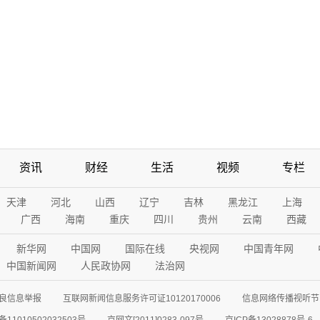
资讯
财经
生活
视频
专栏
天津
河北
山西
辽宁
吉林
黑龙江
上海
广西
海南
重庆
四川
贵州
云南
西藏
新华网
中国网
国际在线
央视网
中国青年网
中国新闻网
人民政协网
法治网
良信息举报
互联网新闻信息服务许可证10120170006
信息网络传播视听节目
11010502032503号
京网文[2011]0283-097号
京ICP备13028878号-6