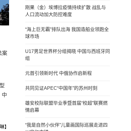
刚果（金）埃博拉疫情持续扩散 战乱与
人口流动加大防控难度
“海上巨无霸”排队出海 我国造船业领跑全
球市场
U17男足世界杯分组揭晓 中国与西班牙同
法案
组
元首引领新时代 中俄协作启新程
型
共同见证APEC“中国年”的苏州时刻
）中
雄安校际联盟毕业季暨首届“校超”联赛燃
情启幕
“我是自然小伙伴”儿童画国际巡展走进四
琳】