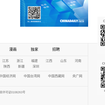
漫画
独家
招聘
江苏
浙江
福建
江西
山东
河南
Ch
陕西
新疆
深圳
中国经济网
中国台湾网
中国西藏网
央广网
许可证0108263号