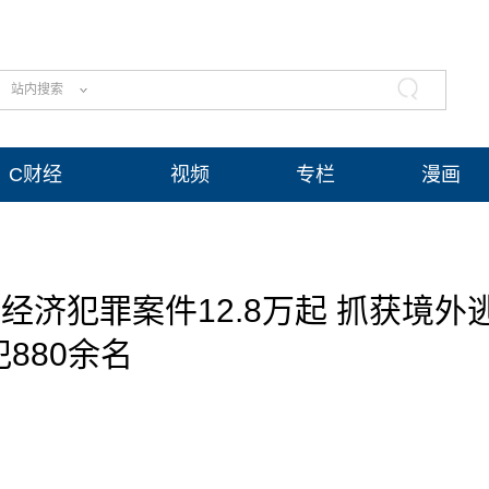
站内搜索
C财经
视频
专栏
漫画
类经济犯罪案件12.8万起 抓获境外
犯880余名