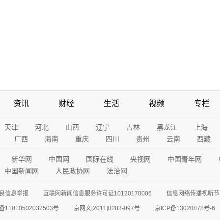
资讯
财经
生活
视频
专栏
天津
河北
山西
辽宁
吉林
黑龙江
上海
广西
海南
重庆
四川
贵州
云南
西藏
新华网
中国网
国际在线
央视网
中国青年网
中国新闻网
人民政协网
法治网
良信息举报
互联网新闻信息服务许可证10120170006
信息网络传播视听节目
11010502032503号
京网文[2011]0283-097号
京ICP备13028878号-6