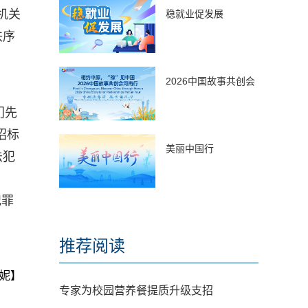
机关
稳就业促发展
秩序
2026中国故事共创会
门先
招标
美丽中国行
法犯
犯罪
推荐阅读
妮】
专家为校园营养餐提质升级支招