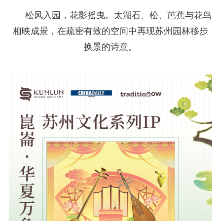
松风入园，花影摇曳。太湖石、松、芭蕉与花鸟
相映成景，在疏密有致的空间中再现苏州园林移步
换景的诗意。