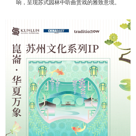
响，呈现苏式园林中听曲赏戏的雅致意境。