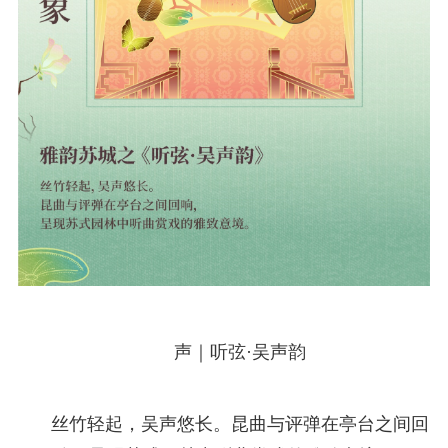
声｜听弦·吴声韵
丝竹轻起，吴声悠长。昆曲与评弹在亭台之间回