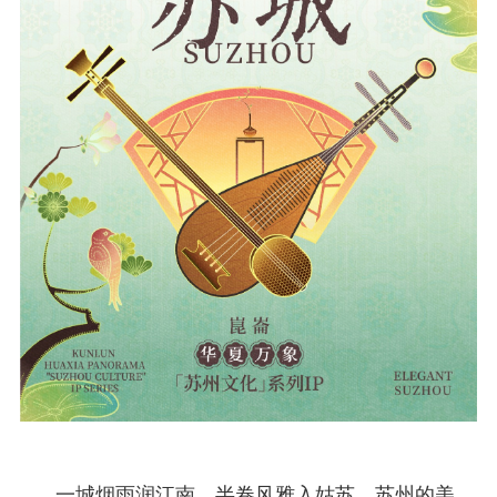
一城烟雨润江南，半卷风雅入姑苏。苏州的美，