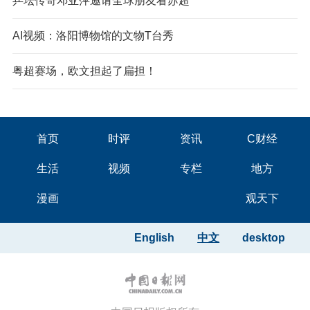
乒坛传奇邓亚萍邀请全球朋友看苏超
AI视频：洛阳博物馆的文物T台秀
粤超赛场，欧文担起了扁担！
首页
时评
资讯
C财经
生活
视频
专栏
地方
漫画
观天下
English
中文
desktop