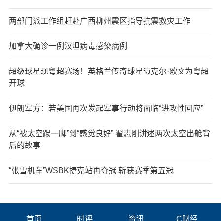
两部门派工作组赶赴广西柳州震区指导抗震救灾工作
加拿大确诊一例汉坦病毒感染病例
超级球星现粤超赛场！英格兰传奇球星迈克尔·欧文为粤超
开球
伊朗军方：若美国再次发起军事行动将面临“进攻性回应”
从“被太空踢一脚”到“感觉良好” 翟志刚讲述两次太空出舱背
后的故事
“张雪机车”WSBK捷克站再夺冠 斩获赛季第五冠
首页
时评
资讯
C财经