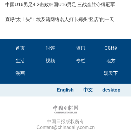
中国U16男足4-2击败韩国U16男足 三战全胜夺得冠军
直呼“太上头”！埃及籍网络名人打卡郑州“竖店”的一天
首页
时评
资讯
C财经
生活
视频
专栏
地方
漫画
观天下
English
中文
desktop
中国日报版权所有
Content@chinadaily.com.cn