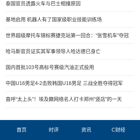
泰国官员透露火车与巴士相撞原因
基地启用 机器人有了国家级职业技能训练场
世界超级摩托车锦标赛捷克站第一回合：“张雪机车”夺冠
哈马斯官员证实其军事领导人哈达德已身亡
国内首批103号高标号赛级汽油正式投用
中国U16男足4-2击败韩国U16男足 三战全胜夺得冠军
直呼“太上头”！埃及籍网络名人打卡郑州“竖店”的一天
首页
时评
资讯
C财经