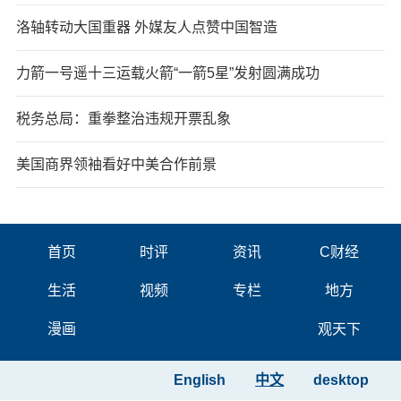
洛轴转动大国重器 外媒友人点赞中国智造
力箭一号遥十三运载火箭“一箭5星”发射圆满成功
税务总局：重拳整治违规开票乱象
美国商界领袖看好中美合作前景
首页
时评
资讯
C财经
生活
视频
专栏
地方
漫画
观天下
English
中文
desktop