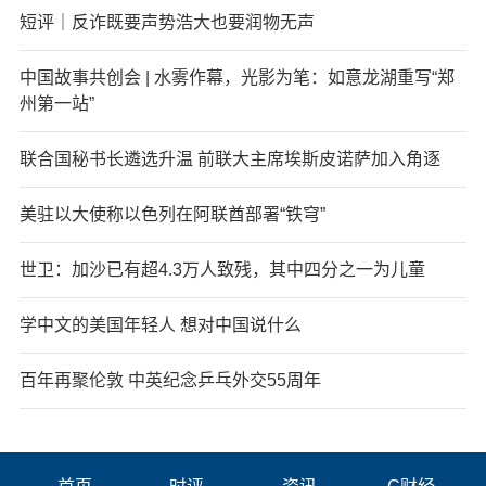
短评｜反诈既要声势浩大也要润物无声
中国故事共创会 | 水雾作幕，光影为笔：如意龙湖重写“郑
州第一站”
联合国秘书长遴选升温 前联大主席埃斯皮诺萨加入角逐
美驻以大使称以色列在阿联酋部署“铁穹”
世卫：加沙已有超4.3万人致残，其中四分之一为儿童
学中文的美国年轻人 想对中国说什么
百年再聚伦敦 中英纪念乒乓外交55周年