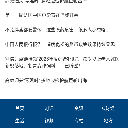
高效通关“零延时” 多地边检护航巨轮出海
第十一届法国中国电影节在巴黎开幕
不论胖瘦都要警惕，这些隐藏危害，很多人都忽略了
中国人民银行报告：适度宽松的货币政策效果持续显现
别信：点链接领“2026年度综合补贴”、70岁以上老人就医
新规落地、割青麦作饲料……已辟谣！
高效通关“零延时” 多地边检护航巨轮出海
首页
时评
资讯
C财经
生活
视频
专栏
地方