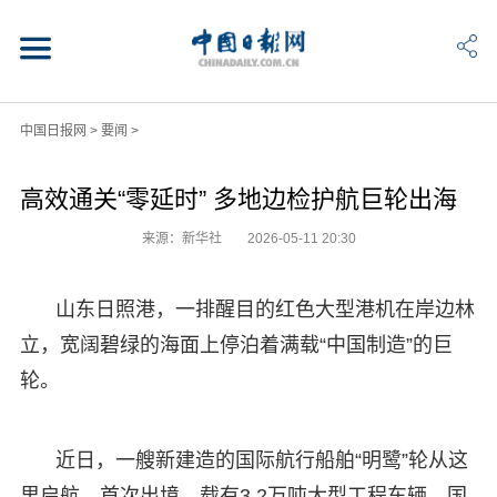
中国日报网
>
要闻
>
高效通关“零延时” 多地边检护航巨轮出海
来源：新华社
2026-05-11 20:30
山东日照港，一排醒目的红色大型港机在岸边林
立，宽阔碧绿的海面上停泊着满载“中国制造”的巨
轮。
近日，一艘新建造的国际航行船舶“明鹭”轮从这
里启航、首次出境，载有3.2万吨大型工程车辆、国