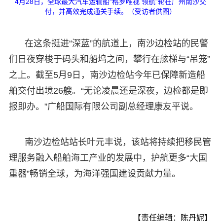
4月28日，全球最大汽车运输船“格罗唯视 领航”轮在广州南沙交
付，并高效完成通关手续。（受访者供图）
在这条挺进“深蓝”的航道上，南沙边检站的民警
们日夜穿梭于码头和船坞之间，攀行在舷梯与“吊笼”
之上。截至5月9日，南沙边检站今年已保障新造船
舶交付出境26艘。“无论凌晨还是深夜，边检都是即
报即办。”广船国际有限公司副总经理康友平说。
南沙边检站站长叶元丰说，该站将持续把移民管
理服务融入船舶海工产业的发展中，护航更多“大国
重器”畅销全球，为海洋强国建设贡献力量。
【责任编辑：陈丹妮】