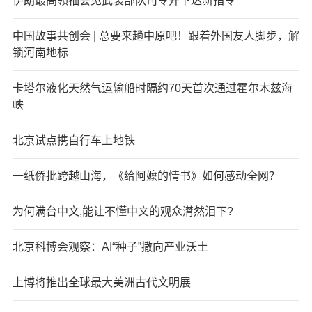
伊朗最高领袖会见武装部队司令并下达新指令
中国故事共创会 | 总要来趟中原吧！跟着外国友人脚步，解
锁河南地标
卡塔尔液化天然气运输船时隔约70天首次通过霍尔木兹海
峡
北京试点携自行车上地铁
一纸侨批跨越山海，《给阿嬷的情书》如何感动全网？
为何满台中文,能让不懂中文的观众潸然泪下?
北京科博会观察：AI“种子”撒向产业沃土
上博将推出全球最大美洲古代文明展