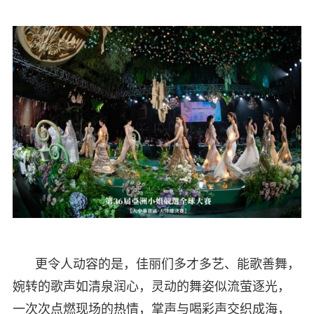
更令人动容的是，佳丽们多才多艺、能歌善舞，
婉转的歌声如清泉润心，灵动的舞姿似流萤逐光，
一次次点燃现场的热情，掌声与喝彩声交织成海，