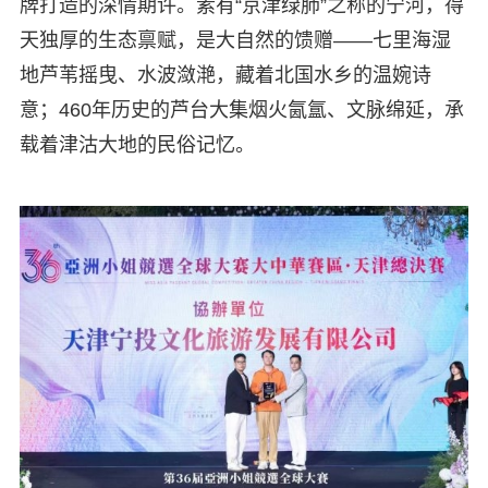
牌打造的深情期许。素有“京津绿肺”之称的宁河，得
天独厚的生态禀赋，是大自然的馈赠——七里海湿
地芦苇摇曳、水波潋滟，藏着北国水乡的温婉诗
意；460年历史的芦台大集烟火氤氲、文脉绵延，承
载着津沽大地的民俗记忆。