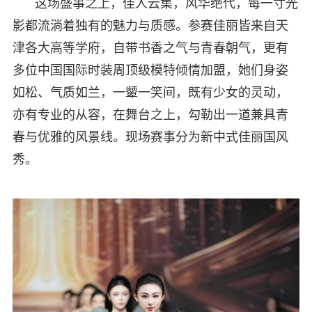
这场盛事之上，佳人云集，风华绝代，每一寸光
影都流淌着独有的魅力与质感。参赛佳丽皆来自天
津各大高等学府，自带书香之气与青春朝气，更有
多位中国国际时装周顶级模特倾情加盟，她们身姿
如松、气质如兰，一颦一笑间，既有少女的灵动，
亦有专业的从容，在舞台之上，勾勒出一道兼具青
春与优雅的风景线。现场赛事分为新中式佳丽国风
秀。