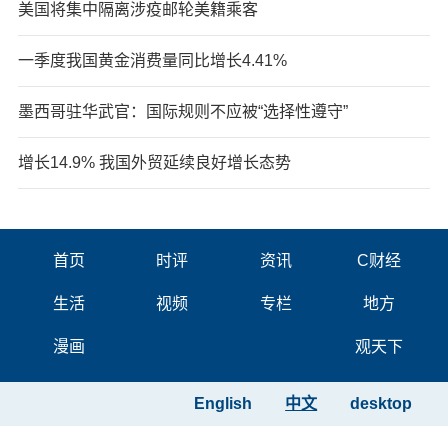
美国将集中隔离涉疫邮轮美籍乘客
一季度我国黄金消费量同比增长4.41%
墨西哥驻华武官：国际规则不应被“选择性遵守”
增长14.9% 我国外贸延续良好增长态势
首页
时评
资讯
C财经
生活
视频
专栏
地方
漫画
观天下
English
中文
desktop