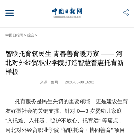
中国日报网
>
综合
>
智联托育筑民生 青春善育暖万家 —— 河
北对外经贸职业学院打造智慧普惠托育新
样板
来源：鲁网
2026-05-09 16:02
托育服务是民生关切的重要领域，更是建设生育
友好型社会的关键支撑。针对 0—3 岁婴幼儿家庭
“入托难、入托贵、照护不放心、托育远” 等痛点，
河北对外经贸职业学院 “智联托育・协同善育” 项目