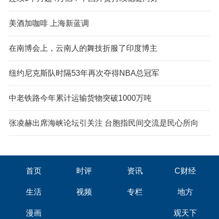
美酒加咖啡 上海新蓝调
在南博会上，云南人的舞技折服了印度博主
纽约尼克斯队时隔53年再次夺得NBA总冠军
中老铁路今年累计运输货物突破1000万吨
张凌赫出席海峡论坛引关注 台胞指民间交流是民心所向
首页
时评
资讯
C财经
生活
视频
专栏
地方
漫画
观天下