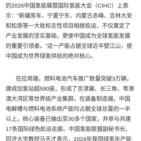
的2026中国氢能展暨国际氢能大会（CIHC）上表
示：“新疆库车、宁夏宁东、内蒙古赤峰、吉林大安
和松原等一大批标志性项目相继投运，不仅奠定了
产业发展的坚实基础，更使中国成为全球氢能发展
的重要引领者。”这一产能占据全球近半壁江山，使
中国成为世界绿氢供给的绝对核心。
在应用端，燃料电池汽车推广数量突破3万辆，
建成加氢站超590座，形成了京津冀、长三角、粤港
澳大湾区等世界级产业集群。在装备制造端，中国
电解槽与燃料电池系统产能均占据全球总量的一半
以上，核心装备已输出至30多个国家，并参与共建
17条国际绿色航运走廊。中国氢能联盟副秘书长、
同济大学教授马天才表示，2024年我国绿氢年产能