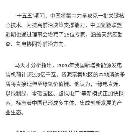
“十五五”期间，中国将集中力量攻克一批关键核
心技术。为提高前沿决策支撑能力，中国氢能联盟
近期也通过理事会增聘了15位专家，涵盖天然氢勘
查、氢电协同等前沿方向。
马天才分析指出，2026年我国新增新能源发电
装机预计超过3亿千瓦，资源富集地区的本地消纳矛
盾将直接延伸至绿氢价值链。他认为，“绿电直连、
以绿制绿、零碳园区、虚拟电厂”等新模式正加快探
索，标志着中国已形成多主体、集成创新发展的产
业生态。