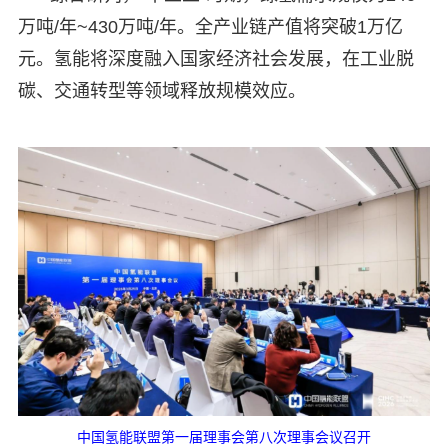
万吨/年~430万吨/年。全产业链产值将突破1万亿
元。氢能将深度融入国家经济社会发展，在工业脱
碳、交通转型等领域释放规模效应。
中国氢能联盟第一届理事会第八次理事会议召开