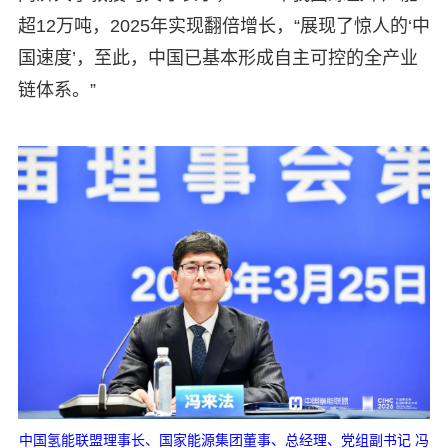
超12万吨，2025年实现翻倍增长，“展现了惊人的‘中
国速度’，至此，中国已基本形成自主可控的全产业
链体系。”
中国氢能联盟理事长、国家能源集团董事、总经理、党组副书记 冯