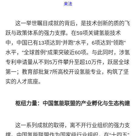
来法
这一举世瞩目成就的背后，是技术创新的质的飞
跃与政策体系的强力支撑。在59项关键氢能技术
中，中国已有13项达到“并跑”水平，6项达到“领跑”
水平，“全球首例”成果突破近60项。与此同时，涉氢
专利申请量从不到5万件攀升至超10万件，跃居全球
第一；教育部批复7所高校开设氢能专业，构筑了坚
实的人才底座。
枢纽力量：中国氢能联盟的产业孵化与生态构建
这一系列成就的取得，离不开行业组织的强力支
撑。中国氢能联盟作为国家级行业组织，在“十四五”