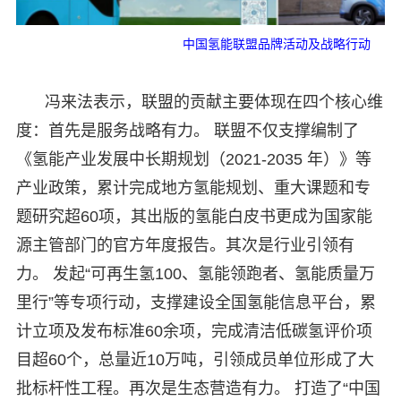
中国氢能联盟品牌活动及战略行动
冯来法表示，联盟的贡献主要体现在四个核心维
度：首先是服务战略有力。 联盟不仅支撑编制了
《氢能产业发展中长期规划（2021-2035 年）》等
产业政策，累计完成地方氢能规划、重大课题和专
题研究超60项，其出版的氢能白皮书更成为国家能
源主管部门的官方年度报告。其次是行业引领有
力。 发起“可再生氢100、氢能领跑者、氢能质量万
里行”等专项行动，支撑建设全国氢能信息平台，累
计立项及发布标准60余项，完成清洁低碳氢评价项
目超60个，总量近10万吨，引领成员单位形成了大
批标杆性工程。再次是生态营造有力。 打造了“中国