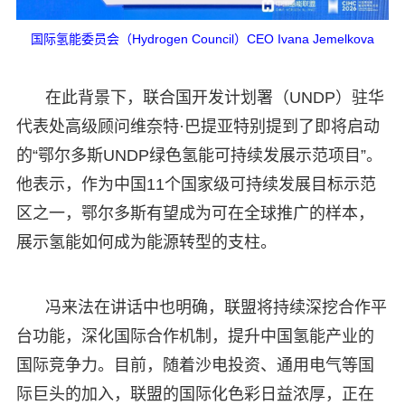
国际氢能委员会（Hydrogen Council）CEO Ivana Jemelkova
在此背景下，联合国开发计划署（UNDP）驻华
代表处高级顾问维奈特·巴提亚特别提到了即将启动
的“鄂尔多斯UNDP绿色氢能可持续发展示范项目”。
他表示，作为中国11个国家级可持续发展目标示范
区之一，鄂尔多斯有望成为可在全球推广的样本，
展示氢能如何成为能源转型的支柱。
冯来法在讲话中也明确，联盟将持续深挖合作平
台功能，深化国际合作机制，提升中国氢能产业的
国际竞争力。目前，随着沙电投资、通用电气等国
际巨头的加入，联盟的国际化色彩日益浓厚，正在