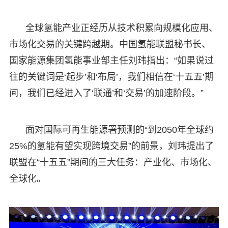
全球氢能产业正经历从技术积累向规模化应用、
市场化交易的关键跨越期。中国氢能联盟秘书长、
国家能源集团氢能事业部主任刘玮指出：“如果说过
往的关键词是‘起步’和‘布局’，我们相信在‘十五五’期
间，我们已经进入了‘联通’和‘交易’的加速阶段。”
面对国际可再生能源署预测的“到2050年全球约
25%的氢能有望实现跨境交易”的前景，刘玮提出了
联盟在“十五五”期间的三大任务：产业化、市场化、
全球化。