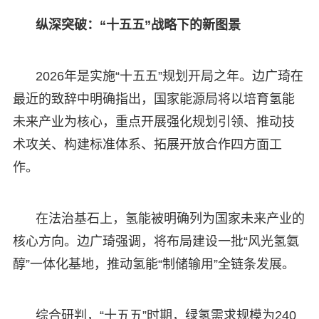
纵深突破：“十五五”战略下的新图景
2026年是实施“十五五”规划开局之年。边广琦在
最近的致辞中明确指出，国家能源局将以培育氢能
未来产业为核心，重点开展强化规划引领、推动技
术攻关、构建标准体系、拓展开放合作四方面工
作。
在法治基石上，氢能被明确列为国家未来产业的
核心方向。边广琦强调，将布局建设一批“风光氢氨
醇”一体化基地，推动氢能“制储输用”全链条发展。
综合研判，“十五五”时期，绿氢需求规模为240