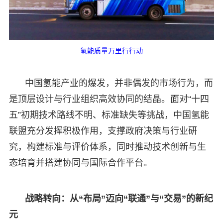
氢能质量万里行行动
中国氢能产业的爆发，并非偶发的市场行为，而
是顶层设计与行业组织高效协同的结晶。面对“十四
五”初期技术路线不明、标准缺失等挑战，中国氢能
联盟充分发挥积极作用，‌支撑政府决策与行业研
究‌，构建标准与评价体系‌，同时推动技术创新与生
态培育并‌搭建协同与国际合作平台。
战略转向：从“布局”迈向“联通”与“交易”的新纪
元