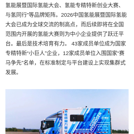
氢能展暨国际氢能大会、氢能专精特新创业大赛、
与氢同行”等品牌矩阵。2026中国氢能展暨国际氢能
大会已成为全球交流的制高点，而后续即将在全国
范围内开展的氢能大赛则为中小企业提供了跃迁平
台。最后是技术培育有力。 43家成员单位成为国家
专精特新“小巨人”企业，12家成员单位入围国家“赛
马争先”名单，在标准制定与平台建设上实现集群式
发展。