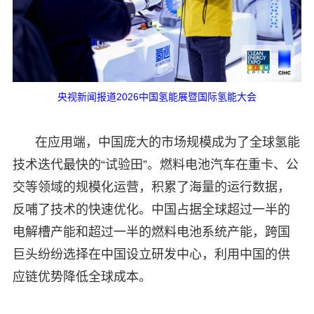
央视新闻报道2026中国氢能展暨国际氢能大会
在应用端，中国庞大的市场规模成为了全球氢能
技术迭代最快的“试验田”。燃料电池汽车在重卡、公
交等领域的规模化运营，积累了海量的运行数据，
反哺了技术的快速优化。中国占据全球超过一半的
电解槽产能和超过一半的燃料电池系统产能，跨国
巨头纷纷选择在中国设立研发中心，利用中国的供
应链优势降低全球成本。