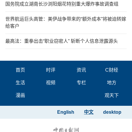
国务院成立湖南长沙浏阳烟花特别重大爆炸事故调查组
世界航运巨头高管：美伊战争带来的“额外成本”将被迫转嫁
给客户
最高法：重拳出击“职业窃密人” 斩断个人信息泄露源头
首页
时评
资讯
C财经
生活
视频
专栏
地方
漫画
观天下
English
中文
desktop