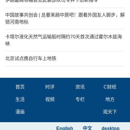
伊朗最高领袖会见武装部队司令并下达新指令
中国故事共创会 | 总要来趟中原吧！跟着外国友人脚步，解
锁河南地标
卡塔尔液化天然气运输船时隔约70天首次通过霍尔木兹海
峡
北京试点携自行车上地铁
首页
时评
资讯
C财经
生活
视频
专栏
地方
漫画
观天下
English
中文
desktop