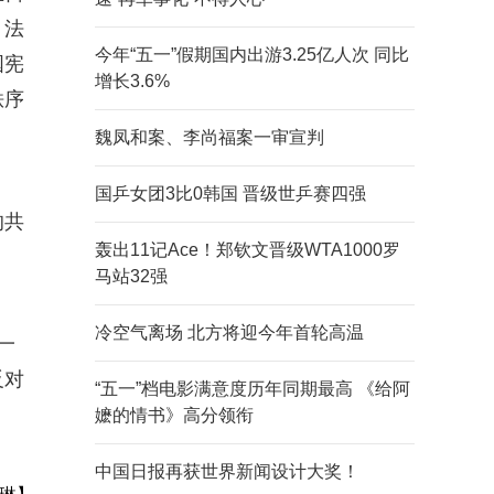
、法
今年“五一”假期国内出游3.25亿人次 同比
国宪
增长3.6%
秩序
魏凤和案、李尚福案一审宣判
国乒女团3比0韩国 晋级世乒赛四强
的共
轰出11记Ace！郑钦文晋级WTA1000罗
马站32强
冷空气离场 北方将迎今年首轮高温
一
反对
“五一”档电影满意度历年同期最高 《给阿
嬷的情书》高分领衔
中国日报再获世界新闻设计大奖！