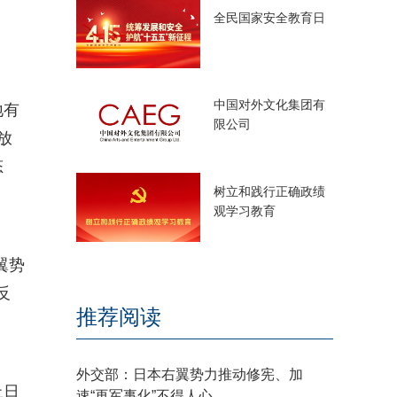
全民国家安全教育日
中国对外文化集团有
地有
限公司
放
态
树立和践行正确政绩
观学习教育
翼势
反
推荐阅读
外交部：日本右翼势力推动修宪、加
止日
速“再军事化”不得人心