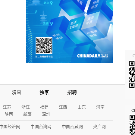
漫画
独家
招聘
江苏
浙江
福建
江西
山东
河南
Ch
陕西
新疆
深圳
中国经济网
中国台湾网
中国西藏网
央广网