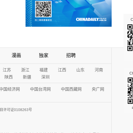
漫画
独家
招聘
江苏
浙江
福建
江西
山东
河南
Ch
陕西
新疆
深圳
中国经济网
中国台湾网
中国西藏网
央广网
许可证0108263号