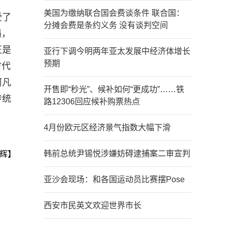
美国为缴纳联合国会费谈条件 联合国：
受了
分摊会费是条约义务 没有谈判空间
遇，
正是
亚行下调今明两年亚太发展中经济体增长
预期
时代
阿凡
开售即“秒光”、候补如何“更成功”……铁
传统
路12306回应候补购票热点
4月份欧元区经济景气指数大幅下滑
韩前总统尹锡悦涉嫌妨碍逮捕案二审宣判
辉】
亚沙会现场：和各国运动员比赛摆Pose
西安市民英文欢迎世界市长