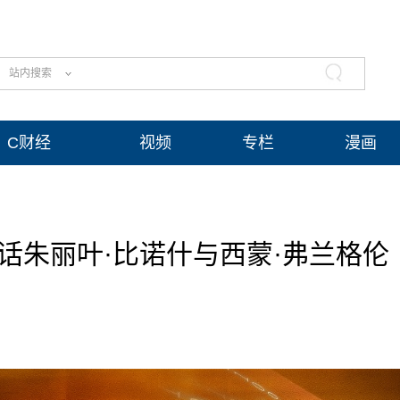
站内搜索
C财经
视频
专栏
漫画
话朱丽叶·比诺什与西蒙·弗兰格伦