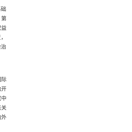
基础
。第
权益
变，
险治
国际
融开
成中
点关
内外