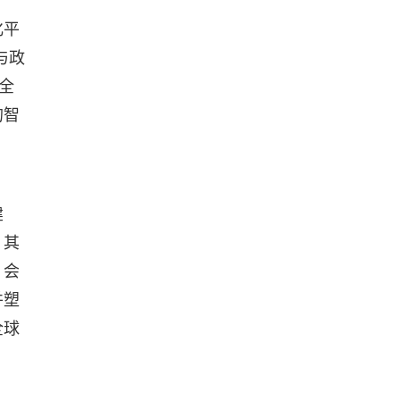
化平
与政
全
的智
建
，其
、会
并塑
全球