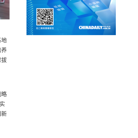
基地
培养
索拔
战略
实
创新