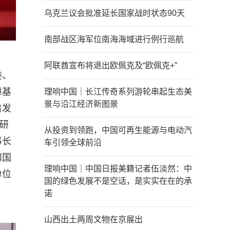
乌克兰议会批准延长国家战时状态90天
南部战区海军位南海海域进行例行巡航
阿联酋宣布将退出欧佩克及“欧佩克+”
委、
障基
理响中国｜长江传奇系列游轮串起生态美
景与沿江经济新图景
旨发
研
从投资到领跑，中国可再生能源与电动汽
事长
车引领全球前沿
和国
理响中国｜中国日报美籍记者伍淡然：中
单位
国的绿色发展不是空话，是实实在在的承
诺
山西出土两周文物在京展出