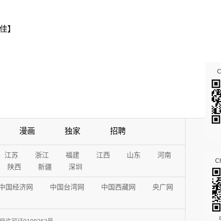
佳】
漫画
独家
招聘
江苏
浙江
福建
江西
山东
河南
Ch
陕西
新疆
深圳
中国经济网
中国台湾网
中国西藏网
央广网